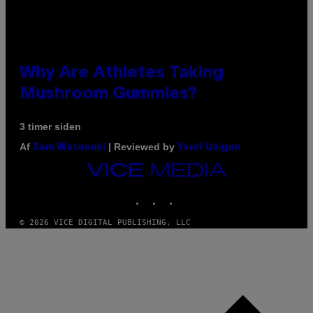
Why Are Athletes Taking
Mushroom Gummies?
3 timer siden
Af
| Reviewed by
Sam Watanuki
Ysolt Usigan
VICE
MEDIA
INSTAGRAM
TIKTOK
YOUTUBE
© 2026 VICE DIGITAL PUBLISHING, LLC