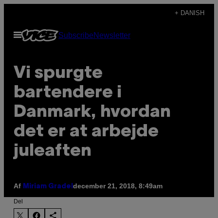
Spring
+ DANISH
til
Åbn
Subscribe
Newsletter
indhold
Menu
Vi spurgte
bartendere i
Danmark, hvordan
det er at arbejde
juleaften
Af
december 21, 2018, 8:49am
Miriam Gradel
Del