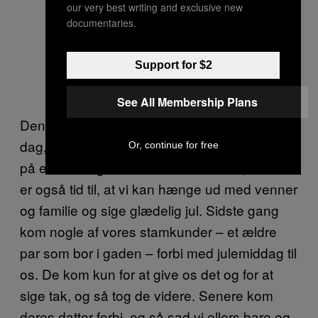
our very best writing and exclusive new
documentaries.
Support for $2
See All Membership Plans
Den 24. december er bare en stille og rolig
dag, og det føles lidt ligesom at have åbent
Or, continue for free
på en søndag. Vi åbner ikke før kl 20, så der
er også tid til, at vi kan hænge ud med venner
og familie og sige glædelig jul. Sidste gang
kom nogle af vores stamkunder – et ældre
par som bor i gaden – forbi med julemiddag til
os. De kom kun for at give os det og for at
sige tak, og så tog de videre. Senere kom
deres datter forbi, og så sad vi ellers bare og