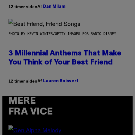
Af
12 timer siden
Dan Milam
PHOTO BY KEVIN WINTER/GETTY IMAGES FOR RADIO DISNEY
3 Millennial Anthems That Make
You Think of Your Best Friend
Af
12 timer siden
Lauren Boisvert
MERE
FRA VICE