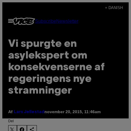
Spring
+ DANISH
til
Åbn
Subscribe
Newsletter
indhold
Menu
​Vi spurgte en
asylekspert om
konsekvenserne af
regeringens nye
stramninger
Af
november 20, 2015, 11:46am
Lars Jellestad
Del