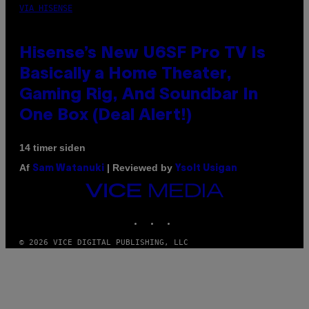
VIA HISENSE
Hisense’s New U6SF Pro TV Is
Basically a Home Theater,
Gaming Rig, And Soundbar In
One Box (Deal Alert!)
14 timer siden
Af
| Reviewed by
Sam Watanuki
Ysolt Usigan
VICE
MEDIA
INSTAGRAM
TIKTOK
YOUTUBE
© 2026 VICE DIGITAL PUBLISHING, LLC