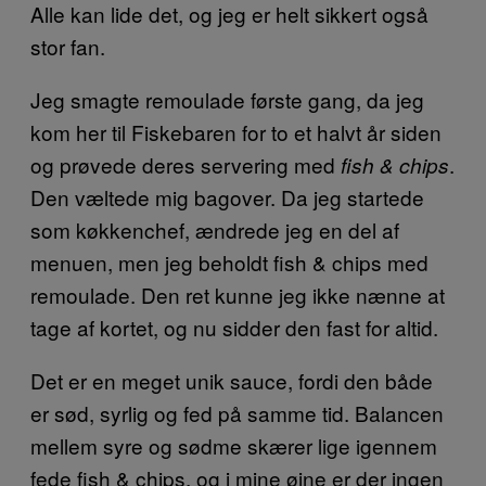
Alle kan lide det, og jeg er helt sikkert også
stor fan.
Jeg smagte remoulade første gang, da jeg
kom her til Fiskebaren for to et halvt år siden
og prøvede deres servering med
.
fish & chips
Den væltede mig bagover. Da jeg startede
som køkkenchef, ændrede jeg en del af
menuen, men jeg beholdt fish & chips med
remoulade. Den ret kunne jeg ikke nænne at
tage af kortet, og nu sidder den fast for altid.
Det er en meget unik sauce, fordi den både
er sød, syrlig og fed på samme tid. Balancen
mellem syre og sødme skærer lige igennem
fede fish & chips, og i mine øjne er der ingen