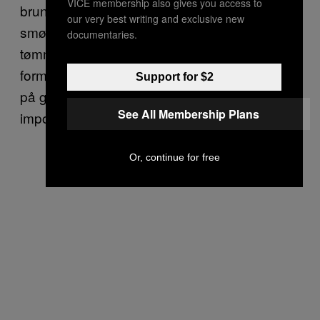
VICE membership also gives you access to
brun sovs, rødbeder og det hele. Eller
our very best writing and exclusive new
smørrebrød og snaps. Dansk mad er oplagt til
documentaries.
tømmermænd. Det er tung kost, men det
formår alligevel at holde en form for balance
Support for $2
på grund af alle de syltede sager. Det er ret
See All Membership Plans
imponerende.
Or, continue for free