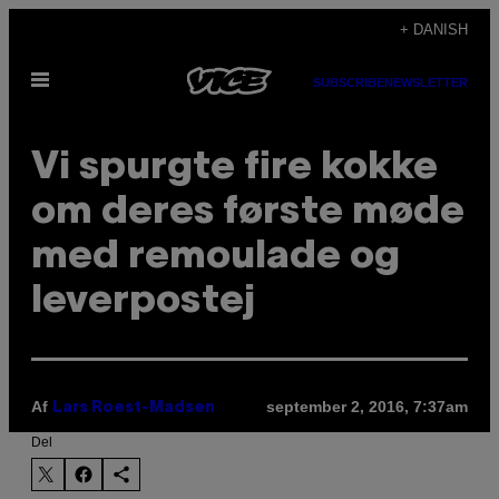
Spring
+ DANISH
til
Åbn
indhold
SUBSCRIBE
NEWSLETTER
Menu
Vi spurgte fire kokke
om deres første møde
med remoulade og
leverpostej
Af
september 2, 2016, 7:37am
Lars Roest-Madsen
Del