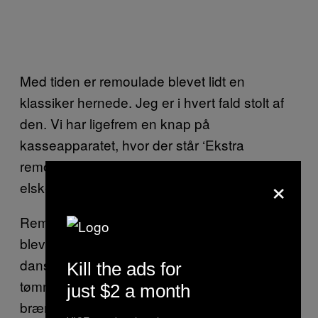
Med tiden er remoulade blevet lidt en
klassiker hernede. Jeg er i hvert fald stolt af
den. Vi har ligefrem en knap på
kasseapparatet, hvor der står ‘Ekstra
remoulade’, så det er ikke kun køkkenet, der
×
elsker den.
Remoulade er noget særligt, men jeg er også
blevet vild med mange andre ting i det
danske køkken. Når jeg har fri eller har
Kill the ads for
tømmermænd, går jeg tit ud og får en omgang
just $2 a month
brændende kærlighed eller en hakkebøf med