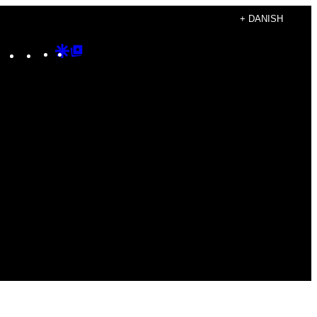
+ DANISH
Instagram
TikTok
YouTube
Google
Google
Discover
Top
Posts