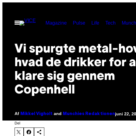
Spring
til
Åbn
Magazine
Pulse
Life
Tech
Munch
indhold
Menu
Vi spurgte metal-ho
hvad de drikker for a
klare sig gennem
Copenhell
Af
and
juni 22, 2
Mikkel Vigholt
Munchies Redaktionen
Del