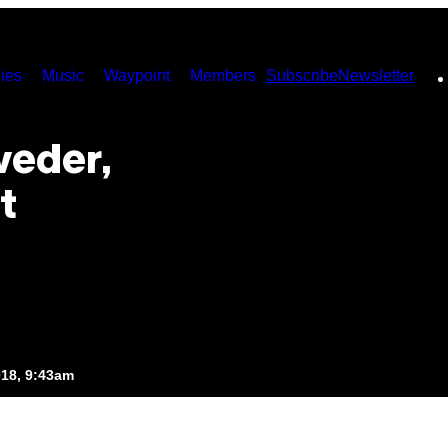
ies
Music
Waypoint
Members
Subscribe
Newsletter
veder,
t
018, 9:43am