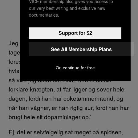
VICE membership also gives you access to
our very best writing and exclusive new
documentaries.
Support for $2
Jeg går da ud fra, at han holder op med at
See All Membership Plans
tage stoffer en dag. Ellers kan jeg ikke
forestille mig, at vi er sammen om 10 år, for
Or, continue for free
hvis vi nogensinde skal have børn sammen,
så ville jeg have det skidt med at skulle
forklare knægten, at ‘far ligger og sover hele
dagen, fordi han har coketømmermænd, og
når han vågner, er han rigtig sur, fordi han har
brugt hele sit dopaminlager op.’
Ej, det er selvfølgelig sat meget på spidsen,