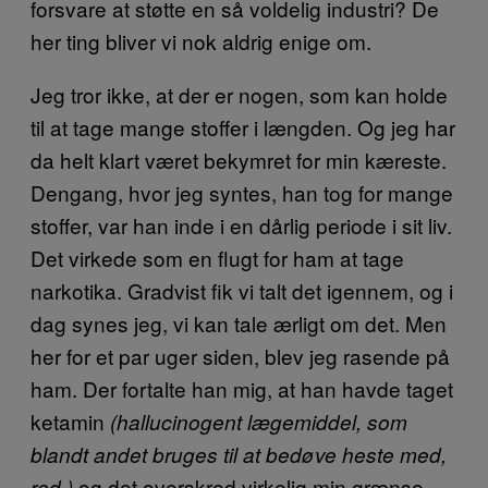
forsvare at støtte en så voldelig industri? De
her ting bliver vi nok aldrig enige om.
Jeg tror ikke, at der er nogen, som kan holde
til at tage mange stoffer i længden. Og jeg har
da helt klart været bekymret for min kæreste.
Dengang, hvor jeg syntes, han tog for mange
stoffer, var han inde i en dårlig periode i sit liv.
Det virkede som en flugt for ham at tage
narkotika. Gradvist fik vi talt det igennem, og i
dag synes jeg, vi kan tale ærligt om det. Men
her for et par uger siden, blev jeg rasende på
ham. Der fortalte han mig, at han havde taget
ketamin
(hallucinogent lægemiddel, som
blandt andet bruges til at bedøve heste med,
og det overskred virkelig min grænse.
red.)