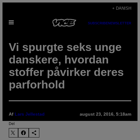
Spring
+ DANISH
til
Åbn
indhold
SUBSCRIBE
NEWSLETTER
Menu
Vi spurgte seks unge
danskere, hvordan
stoffer påvirker deres
parforhold
Af
Lars Jellestad
august 23, 2016, 5:18am
Del