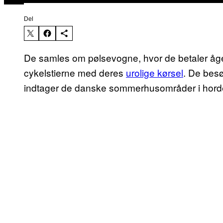
Del
De samles om pølsevogne, hvor de betaler ågerp
cykelstierne med deres
urolige kørsel
. De bes
indtager de danske sommerhusområder i horde