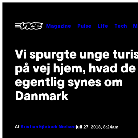
Spring
til
indhold
Åbn
Magazine
Pulse
Life
Tech
M
Menu
Vi spurgte unge turi
på vej hjem, hvad de
egentlig synes om
Danmark
Af
juli 27, 2018, 8:24am
Kristian Ejlebæk Nielsen