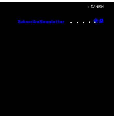
+ DANISH
Instagram
TikTok
YouTube
Google
Goog
Subscribe
Newsletter
Discove
Top
Posts