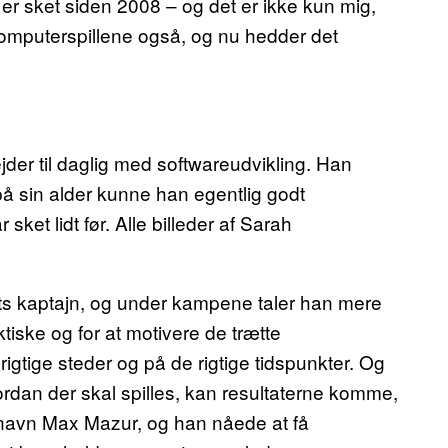
r sket siden 2008 – og det er ikke kun mig,
computerspillene også, og nu hedder det
der til daglig med softwareudvikling. Han
på sin alder kunne han egentlig godt
sket lidt før. Alle billeder af Sarah
ets kaptajn, og under kampene taler han mere
ktiske og for at motivere de trætte
igtige steder og på de rigtige tidspunkter. Og
ordan der skal spilles, kan resultaterne komme,
e navn Max Mazur, og han nåede at få