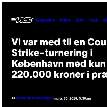
Spring
til
indhold
Åbn
Magazine
Pulse
Life
Tech
M
Menu
Vi var med til en Co
Strike-turnering i
København med kun
220.000 kroner i pr
Af
marts 30, 2016, 5:30am
Frederik Cederskjold