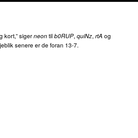
g kort,” siger
til
,
,
og
neon
b0RUP
quiNz
rtA
øjeblik senere er de foran 13-7.