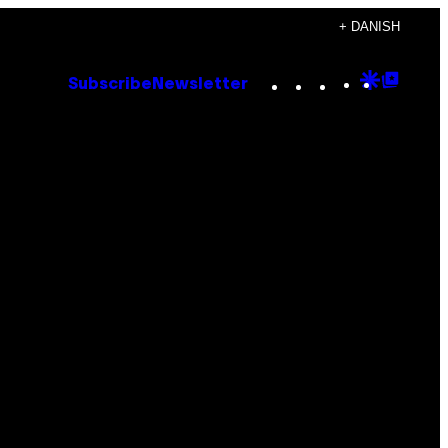
+ DANISH
Instagram
TikTok
YouTube
Google
Goog
Subscribe
Newsletter
Discove
Top
Posts