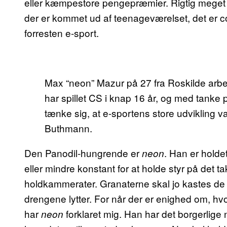
eller kæmpestore pengepræmier. Rigtig meget e
der er kommet ud af teenageværelset, det er 
forresten e-sport.
Max “neon” Mazur på 27 fra Roskilde arbej
har spillet CS i knap 16 år, og med tanke 
tænke sig, at e-sportens store udvikling var 
Buthmann.
Den Panodil-hungrende er
. Han er hold
neon
eller mindre konstant for at holde styr på det ta
holdkammerater. Granaterne skal jo kastes de r
drengene lytter. For når der er enighed om, hv
har
forklaret mig. Han har det borgerlig
neon