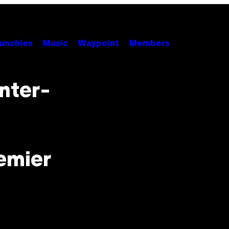
unchies
Music
Waypoint
Members
unter-
æmier