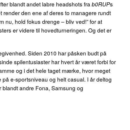
fter blandt andet labre headshots fra
s
b0RUP
t render den ene af deres to managere rundt
m nu, hold fokus drenge – bliv ved!” for at
ters er videre til hovedturneringen. Og det er
givenhed. Siden 2010 har påsken budt på
nde spilentusiaster har hvert år været forbi for
lvsamme og i det hele taget mærke, hvor meget
å e-sportsniveau og helt casual. I år deltog
 er blandt andre Fona, Samsung og