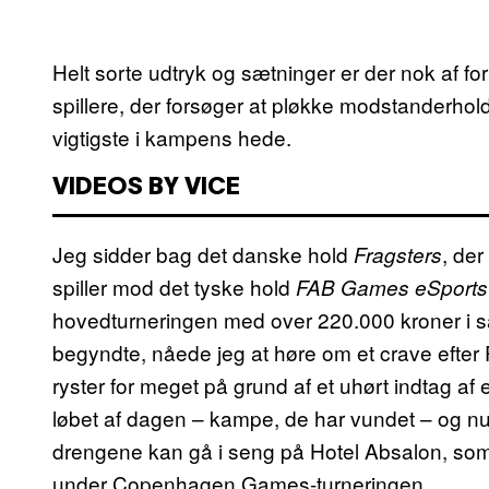
Helt sorte udtryk og sætninger er der nok af fo
spillere, der forsøger at pløkke modstanderhold
vigtigste i kampens hede.
VIDEOS BY VICE
Jeg sidder bag det danske hold
, de
Fragsters
spiller mod det tyske hold
FAB Games eSports
hovedturneringen med over 220.000 kroner i s
begyndte, nåede jeg at høre om et crave efter 
ryster for meget på grund af et uhørt indtag af e
løbet af dagen – kampe, de har vundet – og nu 
drengene kan gå i seng på Hotel Absalon, so
under Copenhagen Games-turneringen.