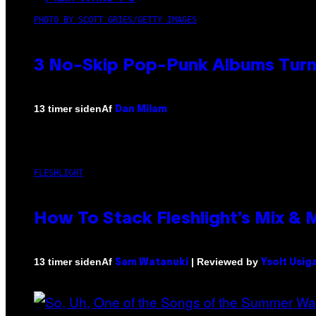
PHOTO BY SCOTT GRIES/GETTY IMAGES
3 No-Skip Pop-Punk Albums Turni
Af
13 timer siden
Dan Milam
FLESHLIGHT
How To Stack Fleshlight’s Mix &
Af
| Reviewed by
13 timer siden
Sam Watanuki
Ysolt Usig