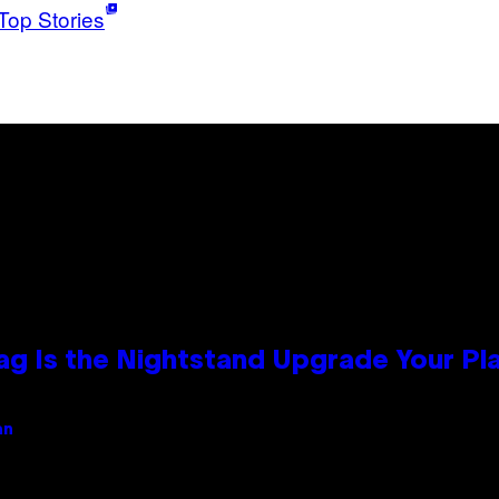
Top Stories
Bag Is the Nightstand Upgrade Your P
an