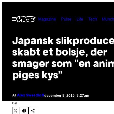
Spring
til
Åbn
Magazine
Pulse
Life
Tech
Munch
indhold
Menu
Japansk slikproduce
skabt et bolsje, der
smager som “en ani
piges kys”
Af
december 8, 2015, 8:27am
Alex Swerdloff
Del