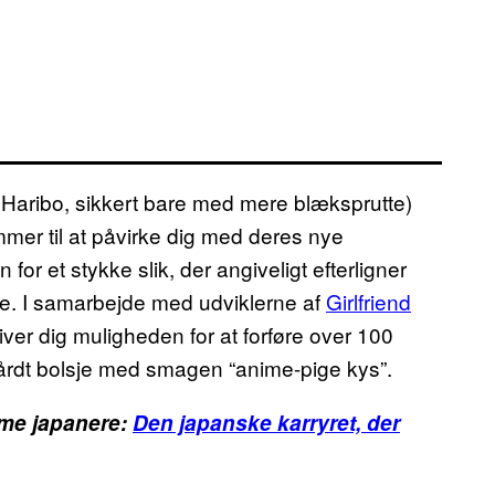
Haribo, sikkert bare med mere blæksprutte)
mmer til at påvirke dig med deres nye
 for et stykke slik, der angiveligt efterligner
te. I samarbejde med udviklerne af
Girlfriend
ver dig muligheden for at forføre over 100
 hårdt bolsje med smagen “anime-pige kys”.
me japanere:
Den japanske karryret, der