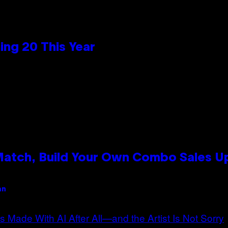
ng 20 This Year
 Match, Build Your Own Combo Sales 
an