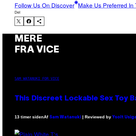
Follow Us On Discover
Make Us Preferred In 
Del
MERE
FRA VICE
SAM WATANUKI FOR VICE
This Discreet Lockable Sex Toy 
Af
| Reviewed by
13 timer siden
Sam Watanuki
Ysolt Usig