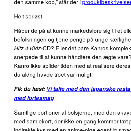
den samme kop,” står der i
produktbeskrivelse
Helt seriøst.
Håber de på at kunne markedsføre sig til et el
befolkningen og tjene penge på unge kærligheds
CD? Eller det bare Kanros kompleks
Hitz 4 Kidz-
snerpede til at kunne håndtere den ægte vare? 
Kanro ikke spilder tiden med at realisere der
du aldrig havde troet var muligt.
Fik du læst:
Vi talte med den japanske resta
med lortesmag
Samtlige portioner af bolsjerne, med den akave
med samlekort, der ikke en gang kommer tæt p
indirekte kys med en anime-pige egentlig smag