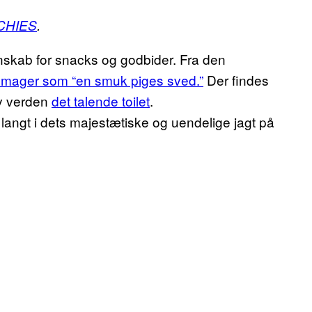
CHIES
.
nskab for snacks og godbider. Fra den
smager som “en smuk piges sved.”
Der findes
av verden
det talende toilet
.
langt i dets majestætiske og uendelige jagt på