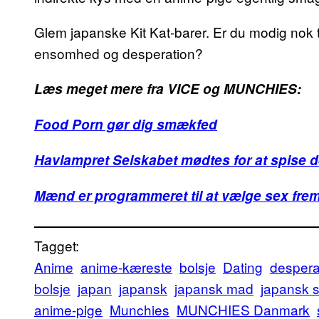
Glem japanske Kit Kat-barer. Er du modig nok t
ensomhed og desperation?
Læs meget mere fra VICE og MUNCHIES:
Food Porn gør dig smækfed
Havlampret Selskabet mødtes for at spise
Mænd er programmeret til at vælge sex fre
Tagget:
Anime
anime-kæreste
bolsje
Dating
despera
bolsje
japan
japansk
japansk mad
japansk s
anime-pige
Munchies
MUNCHIES Danmark