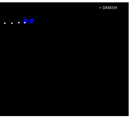
+ DANISH
Instagram
TikTok
YouTube
Google
Google
Discover
Top
Posts