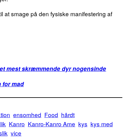
il at smage på den fysiske manifestering af
 det mest skræmmende dyr nogensinde
m for mad
tion
ensomhed
Food
hårdt
lik
Kanro
Kanro-Kanro Ame
kys
kys med
slik
vice