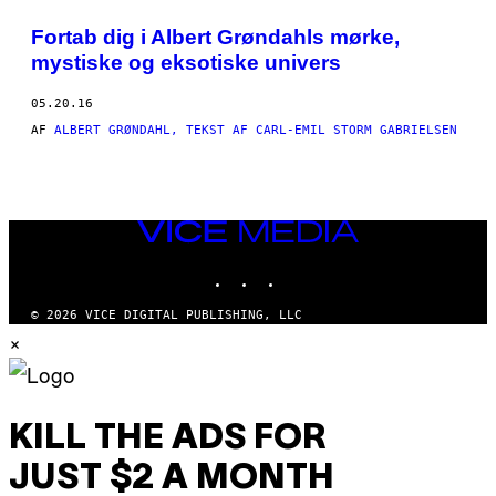
THIS
Fortab dig i Albert Grøndahls mørke,
AUTHOR
mystiske og eksotiske univers
05.20.16
AF
ALBERT GRØNDAHL, TEKST AF CARL-EMIL STORM GABRIELSEN
VICE
MEDIA
INSTAGRAM
TIKTOK
YOUTUBE
© 2026 VICE DIGITAL PUBLISHING, LLC
×
KILL THE ADS FOR
JUST $2 A MONTH