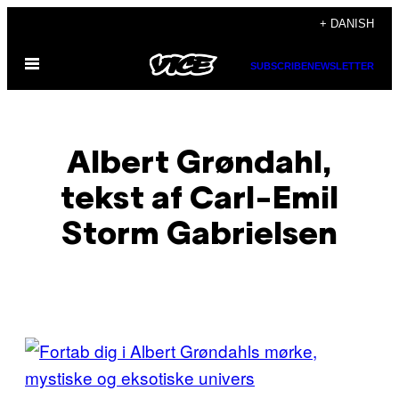
Spring
+ DANISH
til
Åbn
indhold
SUBSCRIBE
NEWSLETTER
Menu
Albert Grøndahl,
tekst af Carl-Emil
Storm Gabrielsen
POSTS
BY