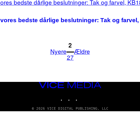
 vores bedste dårlige beslutninger: Tak og farvel
1
2
Nyere
Ældre
27
VICE
MEDIA
INSTAGRAM
TIKTOK
YOUTUBE
© 2026 VICE DIGITAL PUBLISHING, LLC