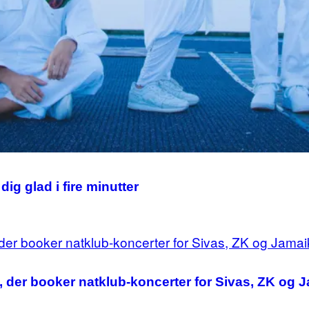
ig glad i fire minutter
n, der booker natklub-koncerter for Sivas, ZK og 