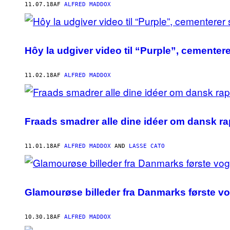
11.07.18
AF
ALFRED MADDOX
Hôy la udgiver video til “Purple”, cementer
11.02.18
AF
ALFRED MADDOX
Fraads smadrer alle dine idéer om dansk ra
11.01.18
AF
ALFRED MADDOX
AND
LASSE CATO
Glamourøse billeder fra Danmarks første vo
10.30.18
AF
ALFRED MADDOX