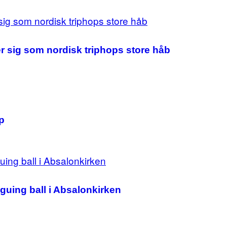
er sig som nordisk triphops store håb
p
guing ball i Absalonkirken