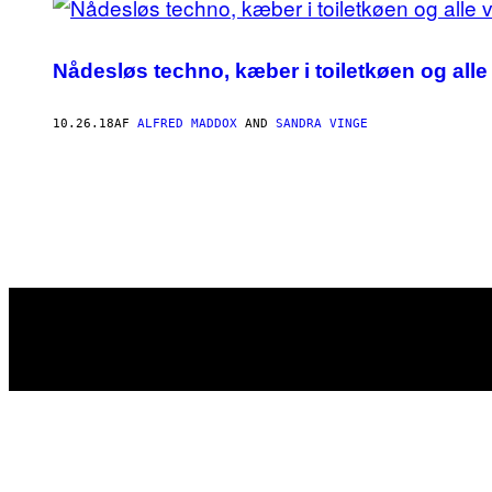
Nådesløs techno, kæber i toiletkøen og alle
10.26.18
AF
ALFRED MADDOX
AND
SANDRA VINGE