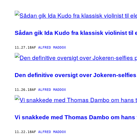
POSTS
BY
Sådan gik Ida Kudo fra klassisk violinist til
THIS
AUTHOR
11.27.18
AF
ALFRED MADDOX
Den definitive oversigt over Jokeren-selfi
11.26.18
AF
ALFRED MADDOX
Vi snakkede med Thomas Dambo om hans trol
11.22.18
AF
ALFRED MADDOX