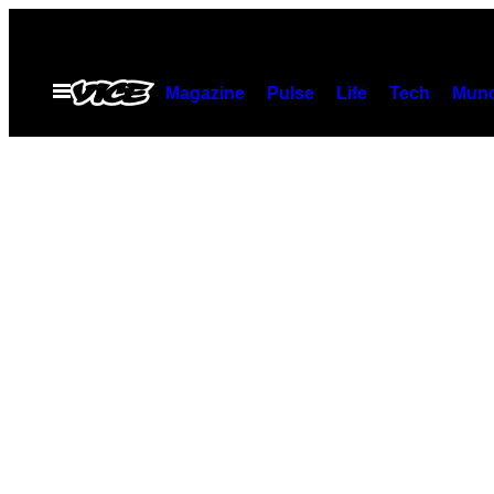
Spring
til
indhold
Åbn
Magazine
Pulse
Life
Tech
Munc
Menu