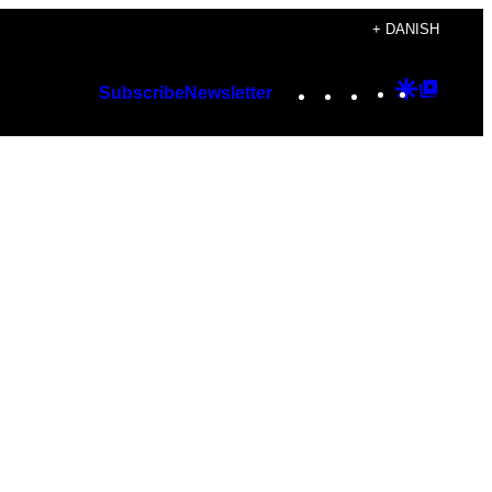
+ DANISH
Instagram
TikTok
YouTube
Google
Googl
Subscribe
Newsletter
Discover
Top
Posts