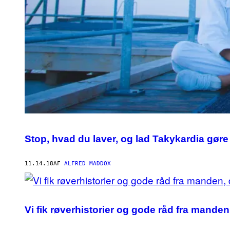
Stop, hvad du laver, og lad Takykardia gøre d
11.14.18
AF
ALFRED MADDOX
Vi fik røverhistorier og gode råd fra mande