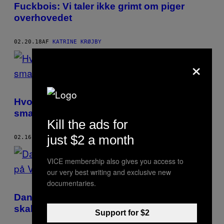
Fuckbois: Vi taler ikke grimt om piger
overhovedet
02.20.18
AF
KATRINE KRØJBY
×
Hvor meget coke kan du tage, før det
smadrer dine tænder?
Kill the ads for
just $2 a month
02.16.18
AF
KATRINE KRØJBY
VICE membership also gives you access to
our very best writing and exclusive new
documentaries.
Danske sugardaters fortæller, hvad de
skal på Valentine’s Day
Support for $2