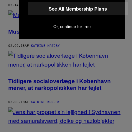
02.14.18
AF
KATRINE KRØJBY
See All Membership Plans
Or, continue for free
Musse er dronningen af Gothersgade
02.09.18
AF
KATRINE KRØJBY
Tidligere socialoverlæge i København
mener, at narkopolitikken har fejlet
02.06.18
AF
KATRINE KRØJBY