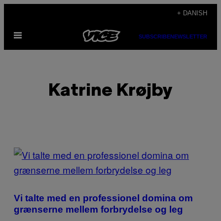
Spring
+ DANISH
til
Åbn
indhold
SUBSCRIBE
NEWSLETTER
Menu
Katrine Krøjby
POSTS
BY
THIS
Vi talte med en professionel domina om
AUTHOR
grænserne mellem forbrydelse og leg