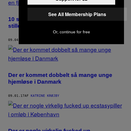
See All Membership Plans
10 spørgsmål du altid har haft lyst til at
stille en fjærtoman
Or, continue for free
09.04.17
AF
KATRINE KRØJBY
Der er kommet dobbelt så mange unge
hjemløse i Danmark
09.01.17
AF
KATRINE KRØJBY
Der er nogle virkelig fucked up