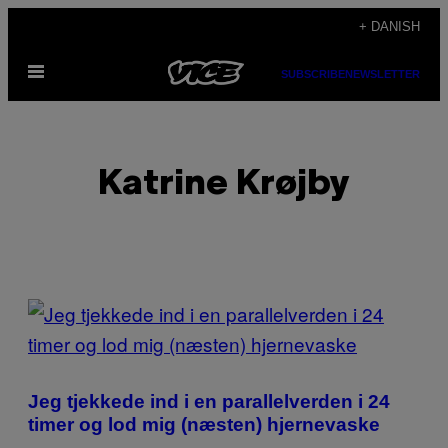
Spring
+ DANISH
til
Åbn
indhold
SUBSCRIBE
NEWSLETTER
Menu
Katrine Krøjby
POSTS
BY
THIS
Jeg tjekkede ind i en parallelverden i 24
AUTHOR
timer og lod mig (næsten) hjernevaske