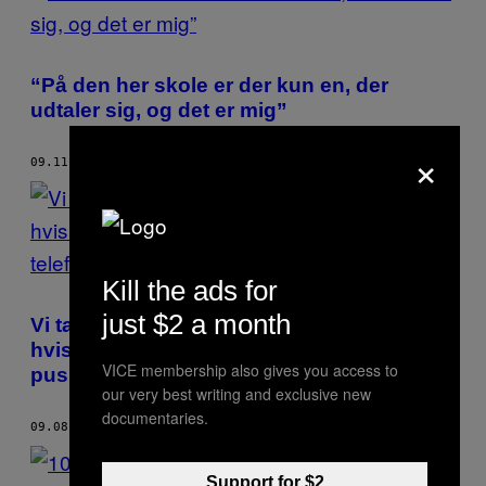
“På den her skole er der kun en, der
udtaler sig, og det er mig”
×
09.11.17
AF
KATRINE KRØJBY
Kill the ads for
just $2 a month
Vi talte med en advokat om, hvad der sker,
hvis politiet finder dit nummer på en
VICE membership also gives you access to
pushers telefon
our very best writing and exclusive new
documentaries.
09.08.17
AF
KATRINE KRØJBY
Support for $2