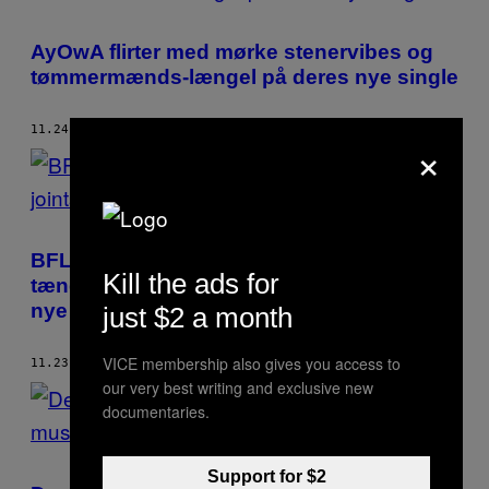
AyOwA flirter med mørke stenervibes og
tømmermænds-længel på deres nye single
11.24.17
AF
LASSE CATO
×
BFL erklærer krig mod systemet og
Kill the ads for
tænder joints med en plovmand i deres
nye video
just $2 a month
VICE membership also gives you access to
11.23.17
AF
LASSE CATO
our very best writing and exclusive new
documentaries.
Support for $2