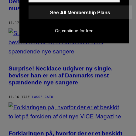
Den her nye Marshall Cecil-video er
musikkens svar på cool Instagram-kunst
See All Membership Plans
11.17.17
AF
LASSE CATO
Or, continue for free
Surprise! Necklace udgiver ny single,
beviser han er en af Danmarks mest
spændende nye sangere
11.16.17
AF
LASSE CATO
Forklaringen på, hvorfor der er et beskidt