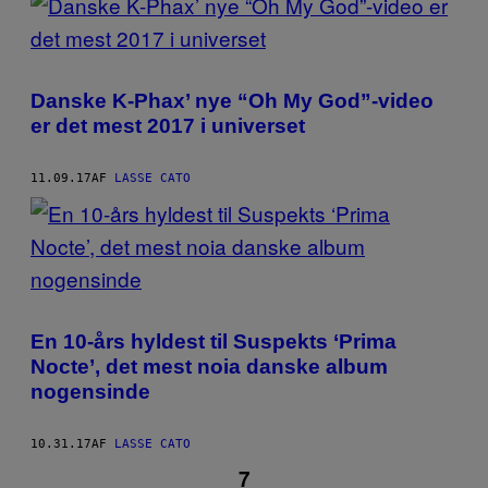
Danske K-Phax’ nye “Oh My God”-video
er det mest 2017 i universet
11.09.17
AF
LASSE CATO
En 10-års hyldest til Suspekts ‘Prima
Nocte’, det mest noia danske album
nogensinde
10.31.17
AF
LASSE CATO
1
7