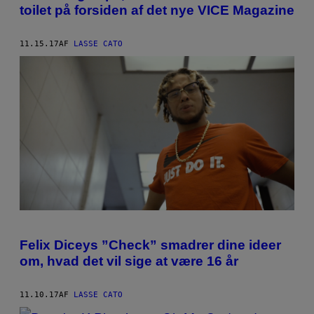
toilet på forsiden af det nye VICE Magazine
11.15.17
AF
LASSE CATO
Felix Diceys ”Check” smadrer dine ideer
om, hvad det vil sige at være 16 år
11.10.17
AF
LASSE CATO