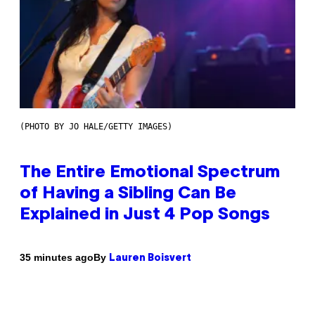
(PHOTO BY JO HALE/GETTY IMAGES)
The Entire Emotional Spectrum
of Having a Sibling Can Be
Explained in Just 4 Pop Songs
By
35 minutes ago
Lauren Boisvert