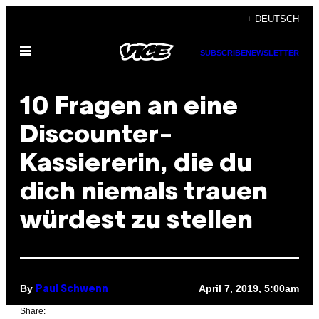
Skip
+ DEUTSCH
to
Open
content
SUBSCRIBE
NEWSLETTER
Menu
10 Fragen an eine
Discounter-
Kassiererin, die du
dich niemals trauen
würdest zu stellen
By
April 7, 2019, 5:00am
Paul Schwenn
Share: