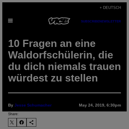
Skip
+ DEUTSCH
to
Open
content
SUBSCRIBE
NEWSLETTER
Menu
10 Fragen an eine
Waldorfschülerin, die
du dich niemals trauen
würdest zu stellen
By
Jesse Schumacher
May 24, 2019, 6:30pm
Share: