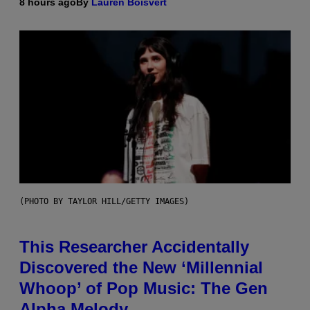
8 hours ago
By
Lauren Boisvert
(PHOTO BY TAYLOR HILL/GETTY IMAGES)
This Researcher Accidentally
Discovered the New ‘Millennial
Whoop’ of Pop Music: The Gen
Alpha Melody