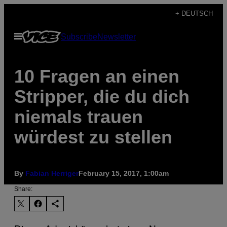
Skip
+ DEUTSCH
to
Open
Subscribe
Newsletter
content
Menu
10 Fragen an einen
Stripper, die du dich
niemals trauen
würdest zu stellen
By
Fabian Herriger
February 15, 2017, 1:00am
Share: