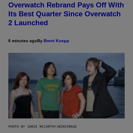
Overwatch Rebrand Pays Off With
Its Best Quarter Since Overwatch
2 Launched
6 minutes ago
By
Brent Koepp
PHOTO BY JAMIE MCCARTHY/WIREIMAGE