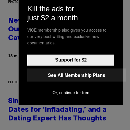
PHOTO: CSA-PRINTSTOCK / GETTY IMAGES
Kill the ads for
just $2 a month
New Study Reveals We Still Pick
Our Friends the Same Way
VICE membership also gives you access to
our very best writing and exclusive new
Cavemen Did
documentaries.
By
13 minutes ago
Luis Prada
Support for $2
See All Membership Plans
PHOTO: PIXELSEFFECT / GETTY IMAGES
Or, continue for free
Singles Are Ditching Expensive
Dates for ‘Infladating,’ and a
Dating Expert Has Thoughts