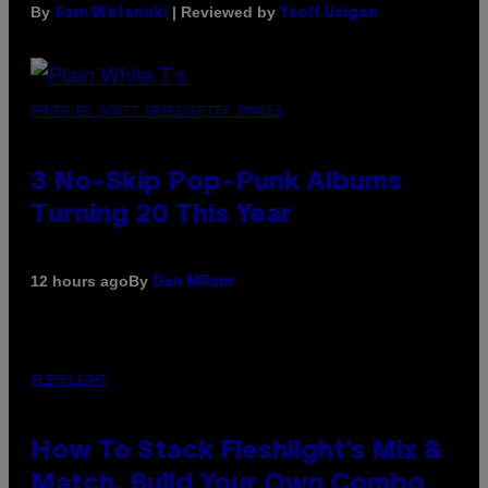
By
| Reviewed by
Sam Watanuki
Ysolt Usigan
PHOTO BY SCOTT GRIES/GETTY IMAGES
3 No-Skip Pop-Punk Albums
Turning 20 This Year
By
12 hours ago
Dan Milam
FLESHLIGHT
How To Stack Fleshlight’s Mix &
Match, Build Your Own Combo