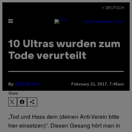
Skip
+ DEUTSCH
to
Open
content
SUBSCRIBE
NEWSLETTER
Menu
10 Ultras wurden zum
Tode verurteilt
By
February 21, 2017, 7:45am
VICE Sports
Share:
„Tod und Hass dem (deinen Anti-Verein bitte
hier einsetzen)”. Diesen Gesang hört man in