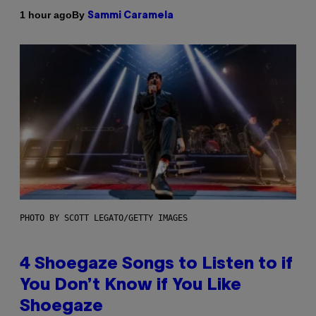
By
1 hour ago
Sammi Caramela
PHOTO BY SCOTT LEGATO/GETTY IMAGES
4 Shoegaze Songs to Listen to if
You Don’t Know if You Like
Shoegaze