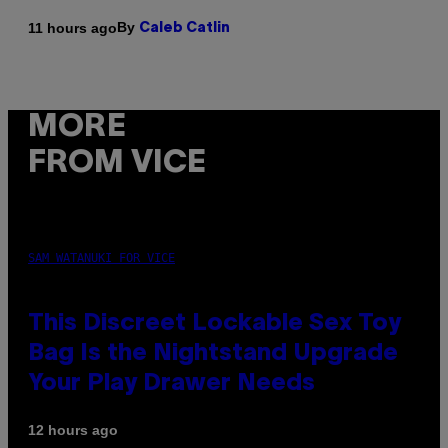
By
11 hours ago
Caleb Catlin
MORE
FROM VICE
SAM WATANUKI FOR VICE
This Discreet Lockable Sex Toy
Bag Is the Nightstand Upgrade
Your Play Drawer Needs
12 hours ago