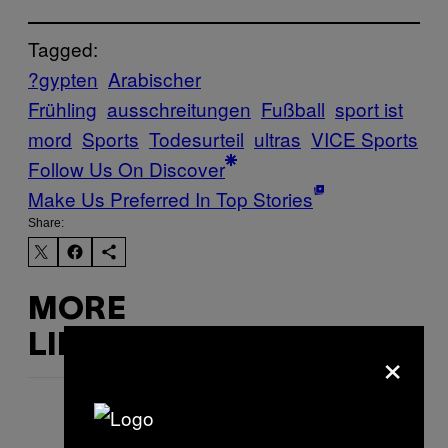
Tagged:
?gypten
Arabischer
Frühling
ausschreitungen
Fußball
sport ist
mord
Sports
Todesurteil
ultras
VICE Sports
Follow Us On Discover
Make Us Preferred In Top Stories
Share:
MORE
LIKE THIS
×