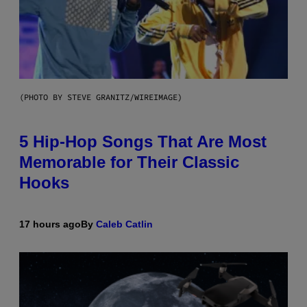
(PHOTO BY STEVE GRANITZ/WIREIMAGE)
5 Hip-Hop Songs That Are Most
Memorable for Their Classic
Hooks
17 hours ago
By
Caleb Catlin