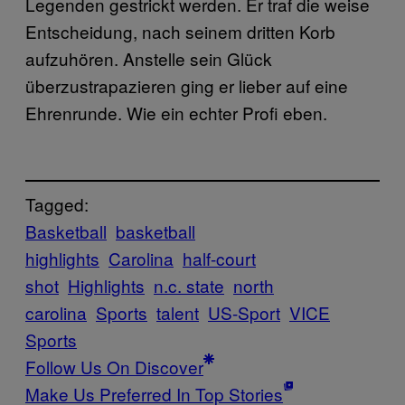
Legenden gestrickt werden. Er traf die weise
Entscheidung, nach seinem dritten Korb
aufzuhören. Anstelle sein Glück
überzustrapazieren ging er lieber auf eine
Ehrenrunde. Wie ein echter Profi eben.
Tagged:
Basketball
basketball
highlights
Carolina
half-court
shot
Highlights
n.c. state
north
carolina
Sports
talent
US-Sport
VICE
Sports
Follow Us On Discover
Make Us Preferred In Top Stories