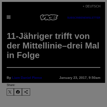
Skip
+ DEUTSCH
to
Open
content
SUBSCRIBE
NEWSLETTER
Menu
11-Jähriger trifft von
der Mittellinie–drei Mal
in Folge
By
Liam Daniel Pierce
January 23, 2017, 9:50am
Share: