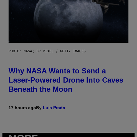
PHOTO: NASA; DR PIXEL / GETTY IMAGES
Why NASA Wants to Send a
Laser-Powered Drone Into Caves
Beneath the Moon
17 hours ago
By
Luis Prada