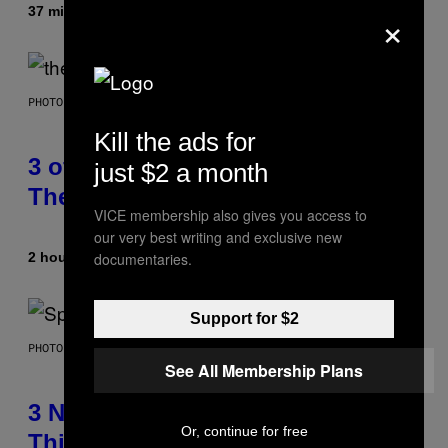
×
37 minutes ago
By
Brent Koepp
PHOTO BY JAMIE MCCARTHY/WIREIMAGE
Kill the ads for
3 of the Best Alt-Rock Television
just $2 a month
Theme Songs of the 2000s
VICE membership also gives you access to
our very best writing and exclusive new
documentaries.
2 hours ago
By
Dan Milam
Support for $2
PHOTO BY TIM RONEY/GETTY IMAGES
See All Membership Plans
3 No-Skip Pop Albums Turning 30
Or, continue for free
This Year