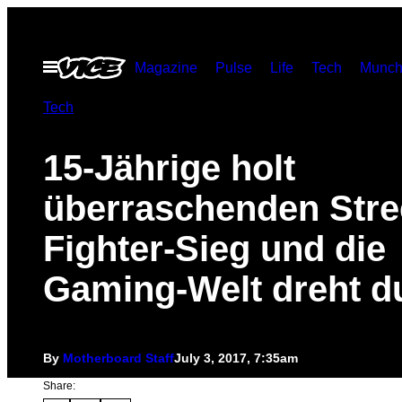
Skip
to
Open
Magazine
Pulse
Life
Tech
Munch
content
Menu
Tech
15-Jährige holt
überraschenden Stre
Fighter-Sieg und die
Gaming-Welt dreht d
By
Motherboard Staff
July 3, 2017, 7:35am
Share: