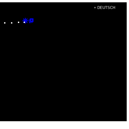
+ DEUTSCH
Instagram
TikTok
YouTube
Google
Google
Discover
Top
Posts