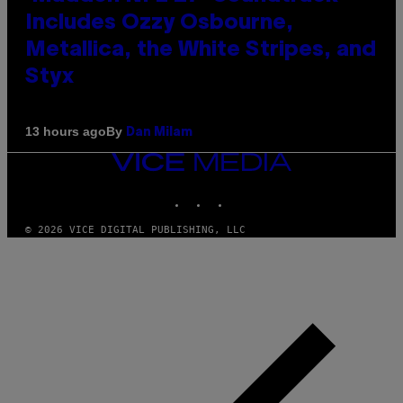
Includes Ozzy Osbourne,
Metallica, the White Stripes, and
Styx
By
13 hours ago
Dan Milam
VICE
MEDIA
INSTAGRAM
TIKTOK
YOUTUBE
© 2026 VICE DIGITAL PUBLISHING, LLC