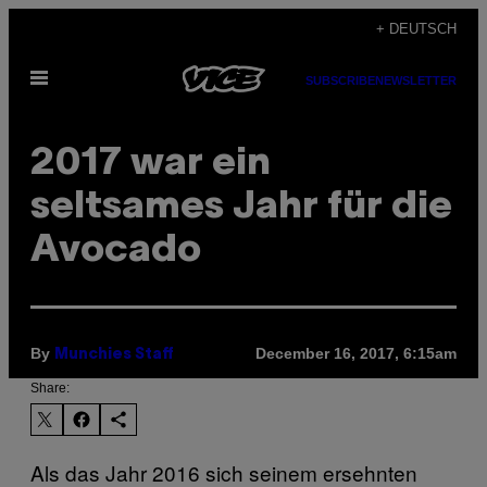
Skip
+ DEUTSCH
to
Open
content
SUBSCRIBE
NEWSLETTER
Menu
2017 war ein
seltsames Jahr für die
Avocado
By
December 16, 2017, 6:15am
Munchies Staff
Share:
Als das Jahr 2016 sich seinem ersehnten