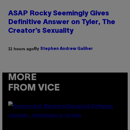
ASAP Rocky Seemingly Gives
Definitive Answer on Tyler, The
Creator’s Sexuality
By
11 hours ago
Stephen Andrew Galiher
MORE
FROM VICE
SCREENSHOT: MACHINEGAMES/ID SOFTWARE