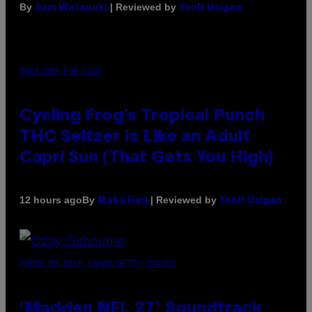
By
| Reviewed by
Sam Watanuki
Ysolt Usigan
MAHA HAQ FOR VICE
Cycling Frog’s Tropical Punch
THC Seltzer Is Like an Adult
Capri Sun (That Gets You High)
By
| Reviewed by
12 hours ago
Maha Haq
Ysolt Usigan
PHOTO BY NICK LAHAM/GETTY IMAGES
‘Madden NFL 27’ Soundtrack