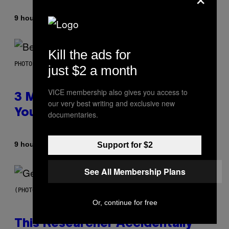
By
9 hours ago
Dan Milam
Kill the ads for
PHOTO BY KEVIN WINTER/GETTY IMAGES FOR RADIO DISNEY
just $2 a month
VICE membership also gives you access to
3 Millennial Anthems That Make
our very best writing and exclusive new
You Think of Your Best Friend
documentaries.
By
9 hours ago
Support for $2
Lauren Boisvert
See All Membership Plans
(PHOTO BY TAYLOR HILL/GETTY IMAGES)
Or, continue for free
This Researcher Accidentally