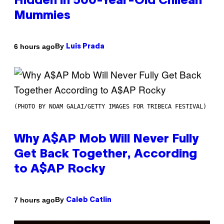
Hidden in 500-Year-Old Chilean
Mummies
By
6 hours ago
Luis Prada
(PHOTO BY NOAM GALAI/GETTY IMAGES FOR TRIBECA FESTIVAL)
Why A$AP Mob Will Never Fully
Get Back Together, According
to A$AP Rocky
By
7 hours ago
Caleb Catlin