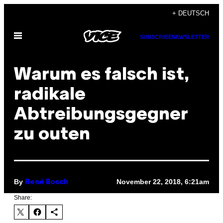
Skip
+ DEUTSCH
to
Open
content
SUBSCRIBE
NEWSLETTER
Menu
Warum es falsch ist,
radikale
Abtreibungsgegner
zu outen
By
November 22, 2018, 6:21am
René Bosch
Share: