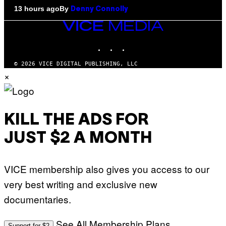
By
13 hours ago
Denny Connolly
VICE
MEDIA
INSTAGRAM
TIKTOK
YOUTUBE
© 2026 VICE DIGITAL PUBLISHING, LLC
×
KILL THE ADS FOR
JUST $2 A MONTH
VICE membership also gives you access to our
very best writing and exclusive new
documentaries.
See All Membership Plans
Support for $2