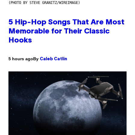
(PHOTO BY STEVE GRANITZ/WIREIMAGE)
5 Hip-Hop Songs That Are Most
Memorable for Their Classic
Hooks
By
5 hours ago
Caleb Catlin