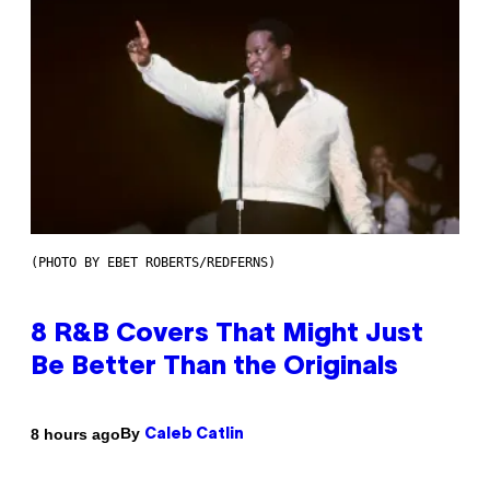
(PHOTO BY EBET ROBERTS/REDFERNS)
8 R&B Covers That Might Just
Be Better Than the Originals
By
8 hours ago
Caleb Catlin