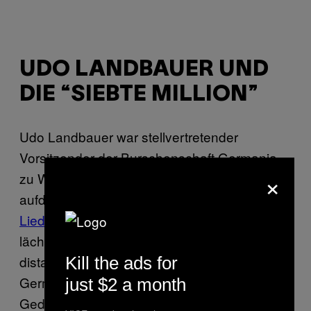
UDO LANDBAUER UND
DIE “SIEBTE MILLION”
Udo Landbauer war stellvertretender
Vorsitzender der Burschenschaft Germania
×
zu Wiener Neustadt. Wie der
Falter
aufdeckte, verwendete man dort ein
Liederbuch mit Textzeilen
, die den Holocaust
lächerlich machen. Alle möglichen Menschen
distanzierten sich, die Burschenschaft
Kill the ads for
Germania zum Beispiel von antisemitischem
just $2 a month
Gedankengut, Landbauer selbst zeigte sich