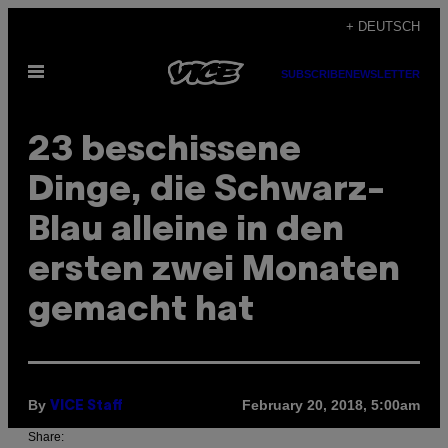
Skip
+ DEUTSCH
to
Open
content
SUBSCRIBE
NEWSLETTER
Menu
23 beschissene
Dinge, die Schwarz-
Blau alleine in den
ersten zwei Monaten
gemacht hat
By
February 20, 2018, 5:00am
VICE Staff
Share: