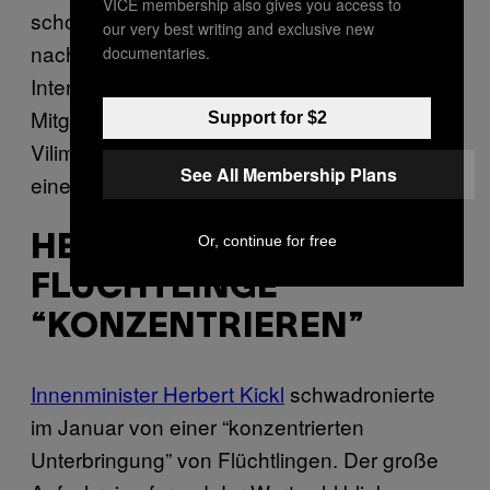
VICE membership also gives you access to
schockiert. Letzten Endes legte Landbauer
our very best writing and exclusive new
nach einem kurzen “Jetzt erst recht”-
documentaries.
Intermezzo seine Ämter zurück und stellte die
Mitgliedschaft in der Burschenschaft ruhend.
Support for $2
Vilimsky bezeichnete Landbauer als “Opfer
See All Membership Plans
einer medialen Hetze”.
Or, continue for free
HERBERT KICKL WILL
FLÜCHTLINGE
“KONZENTRIEREN”
Innenminister Herbert Kickl
schwadronierte
im Januar von einer “konzentrierten
Unterbringung” von Flüchtlingen. Der große