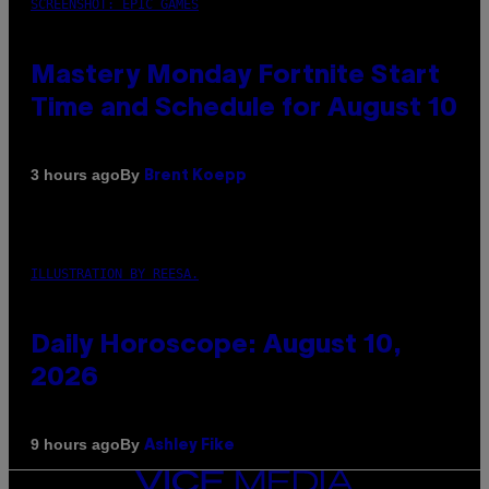
SCREENSHOT: EPIC GAMES
Mastery Monday Fortnite Start
Time and Schedule for August 10
By
3 hours ago
Brent Koepp
ILLUSTRATION BY REESA.
Daily Horoscope: August 10,
2026
By
9 hours ago
Ashley Fike
VICE