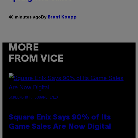
By
40 minutes ago
Brent Koepp
MORE
FROM VICE
SCREENSHOT: SQUARE ENIX
Square Enix Says 90% of Its
Game Sales Are Now Digital