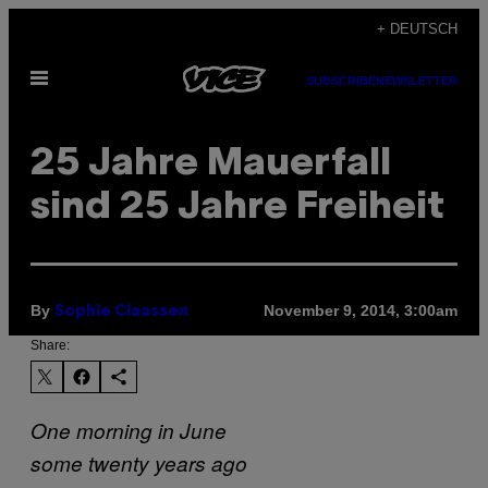
Skip
+ DEUTSCH
to
Open
content
SUBSCRIBE
NEWSLETTER
Menu
25 Jahre Mauerfall
sind 25 Jahre Freiheit
By
November 9, 2014, 3:00am
Sophie Claassen
Share:
One morning in June
some twenty years ago