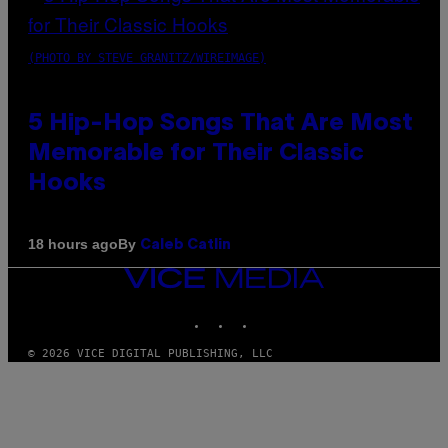
(PHOTO BY STEVE GRANITZ/WIREIMAGE)
5 Hip-Hop Songs That Are Most
Memorable for Their Classic
Hooks
By
18 hours ago
Caleb Catlin
VICE
MEDIA
INSTAGRAM
TIKTOK
YOUTUBE
© 2026 VICE DIGITAL PUBLISHING, LLC