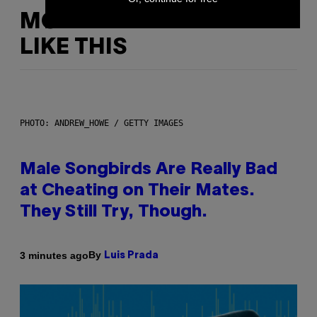
MORE
LIKE THIS
PHOTO: ANDREW_HOWE / GETTY IMAGES
Male Songbirds Are Really Bad
at Cheating on Their Mates.
They Still Try, Though.
By
3 minutes ago
Luis Prada