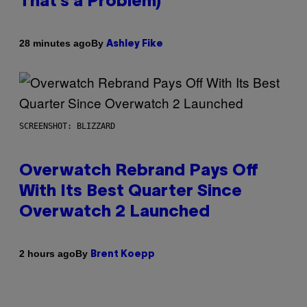
That’s a Problem)
By
28 minutes ago
Ashley Fike
SCREENSHOT: BLIZZARD
Overwatch Rebrand Pays Off
With Its Best Quarter Since
Overwatch 2 Launched
By
2 hours ago
Brent Koepp