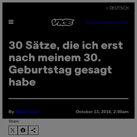
Skip
+ DEUTSCH
to
Open
content
SUBSCRIBE
NEWSLETTER
Menu
30 Sätze, die ich erst
nach meinem 30.
Geburtstag gesagt
habe
By
October 13, 2016, 2:00am
Mike Pearl
Share: