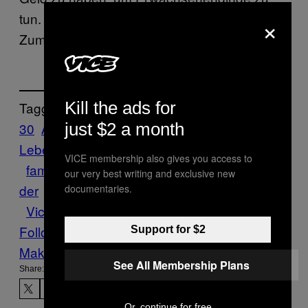
tun. Es ist in Ordnung, 40 zu werden.
×
Zumindest glaube ich das.
Kill the ads for
Tagged:
just $2 a month
30
Alkohol
alt werden
bars
Ernst des
Lebens
Erwachsenenleben
Erwachsensein
VICE membership also gives you access to
familie
gedanken
gesellschaft
Jugend
Kin
our very best writing and exclusive new
der
leben
Musik
nostalgie
sehnsucht
Stuff
documentaries.
Vice Blog
Follow Us On Discover
Support for $2
Make Us Preferred In Top Stories
See All Membership Plans
Share:
Or, continue for free