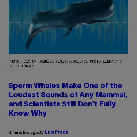
PHOTO: VICTOR HABBICK VISIONS/SCIENCE PHOTO LIBRARY /
GETTY IMAGES
Sperm Whales Make One of the
Loudest Sounds of Any Mammal,
and Scientists Still Don’t Fully
Know Why
By
8 minutes ago
Luis Prada