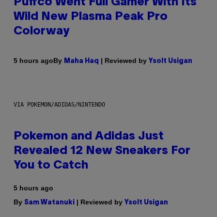
Puffco Went Full Gamer With Its
Wild New Plasma Peak Pro
Colorway
By
| Reviewed by
5 hours ago
Maha Haq
Ysolt Usigan
VIA POKEMON/ADIDAS/NINTENDO
Pokemon and Adidas Just
Revealed 12 New Sneakers For
You to Catch
5 hours ago
By
| Reviewed by
Sam Watanuki
Ysolt Usigan