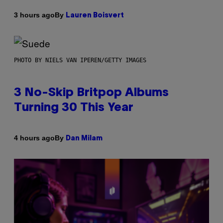
By
3 hours ago
Lauren Boisvert
PHOTO BY NIELS VAN IPEREN/GETTY IMAGES
3 No-Skip Britpop Albums
Turning 30 This Year
By
4 hours ago
Dan Milam