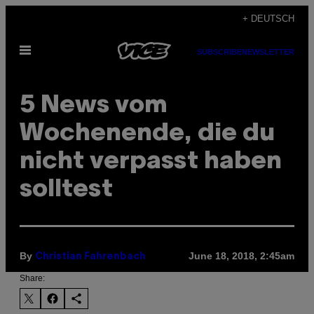
Skip
+ DEUTSCH
to
Open
content
SUBSCRIBE
NEWSLETTER
Menu
5 News vom
Wochenende, die du
nicht verpasst haben
solltest
By
June 18, 2018, 2:45am
Christian Fahrenbach
Share: