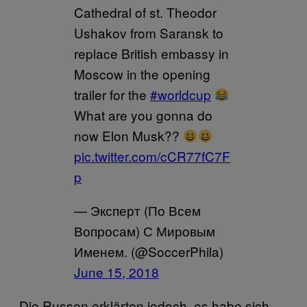
Cathedral of st. Theodor
Ushakov from Saransk to
replace British embassy in
Moscow in the opening
trailer for the
#worldcup
What are you gonna do
now Elon Musk??
pic.twitter.com/cCR77fC7F
p
— Эксперт (По Всем
Вопросам) С Мировым
Именем. (@SoccerPhila)
June 15, 2018
Die Russen erklärten jedoch, es habe sich