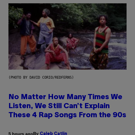
(PHOTO BY DAVID CORIO/REDFERNS)
No Matter How Many Times We
Listen, We Still Can’t Explain
These 4 Rap Songs From the 90s
By
5 hours ago
Caleb Catlin