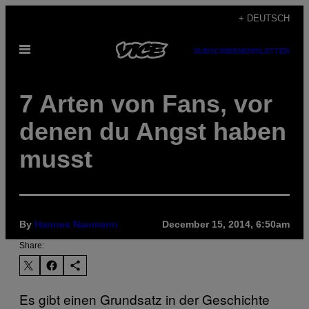
Skip
+ DEUTSCH
to
Open
content
SUBSCRIBE
NEWSLETTER
Menu
7 Arten von Fans, vor
denen du Angst haben
musst
By
Hannes Naumann
December 15, 2014, 6:50am
Share:
Es gibt einen Grundsatz in der Geschichte