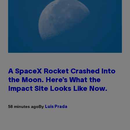
A SpaceX Rocket Crashed Into
the Moon. Here’s What the
Impact Site Looks Like Now.
By
58 minutes ago
Luis Prada