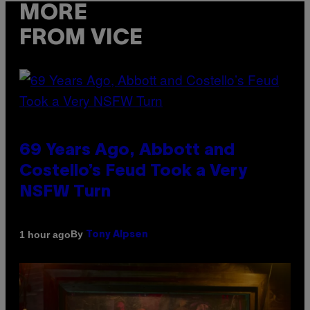
MORE
FROM VICE
69 Years Ago, Abbott and
Costello’s Feud Took a Very
NSFW Turn
By
1 hour ago
Tony Alpsen