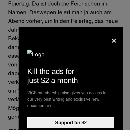
Feiertag. Da ist doch die Feier schon im
Namen. Deswegen feiert man ja auch am
Abend vorher, um in den Feiertag, das neue
Jahr (und vielleicht die kurzfristige
×
Bekanntschaft) kurz reinzuschlittern und
dann verkatert die Reste vom Raclette zu
essen, während du dir die Wiederholungen
von Stirb Langsam 1-6 reinziehst. Das Gute
Kill the ads for
dabei: Jeder Mensch auf der ganzen Welt ist
just $2 a month
verkatert. Niemand wirft dir vor, dass du erst
um 16 Uhr aufstehst und dein Sofa nur
VICE membership also gives you access to
verlässt, weil noch keine bequemere
our very best writing and exclusive new
documentaries.
Möglichkeit erfunden wurde, aufs Klo zu
gehen.
Support for $2