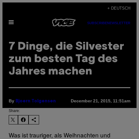
Skip
+ DEUTSCH
to
Open
content
SUBSCRIBE
NEWSLETTER
Menu
7 Dinge, die Silvester
zum besten Tag des
Jahres machen
By
December 21, 2015, 11:51am
Bjoern Tolgensen
Share:
Was ist trauriger, als Weihnachten und