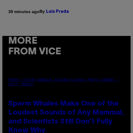
By
39 minutes ago
Luis Prada
MORE
FROM VICE
PHOTO: VICTOR HABBICK VISIONS/SCIENCE PHOTO LIBRARY /
GETTY IMAGES
Sperm Whales Make One of the
Loudest Sounds of Any Mammal,
and Scientists Still Don’t Fully
Know Why