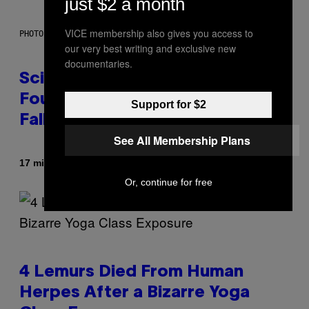
just $2 a month
VICE membership also gives you access to
PHOTO: MARK RALSTON/AFP VIA GETTY IMAGES
our very best writing and exclusive new
documentaries.
Scientists May Have Finally
Found Where Antarctica’s Blood
Support for $2
Falls Comes From
See All Membership Plans
By
17 minutes ago
Luis Prada
Or, continue for free
4 Lemurs Died From Human
Herpes After a Bizarre Yoga