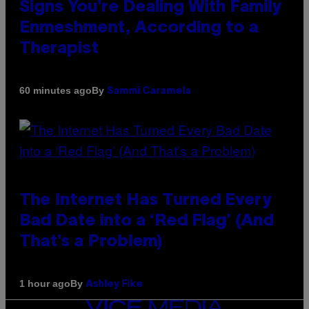
Signs You’re Dealing With Family
Enmeshment, According to a
Therapist
By
60 minutes ago
Sammi Caramela
The Internet Has Turned Every
Bad Date into a ‘Red Flag’ (And
That’s a Problem)
By
1 hour ago
Ashley Fike
VICE