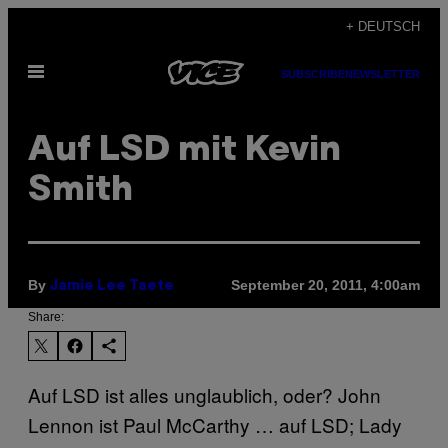
Skip
+ DEUTSCH
to
Open
content
SUBSCRIBE
NEWSLETTER
Menu
Auf LSD mit Kevin
Smith
By
September 20, 2011, 4:00am
Jamie Lee Taete
Share:
Auf LSD ist alles unglaublich, oder? John
Lennon ist Paul McCarthy … auf LSD; Lady