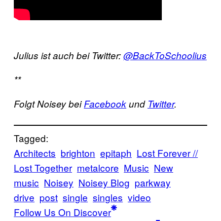
Julius ist auch bei Twitter:
@BackToSchoolius
**
Folgt Noisey bei
Facebook
und
Twitter
.
Tagged:
Architects
brighton
epitaph
Lost Forever //
Lost Together
metalcore
Music
New
music
Noisey
Noisey Blog
parkway
drive
post
single
singles
video
Follow Us On Discover