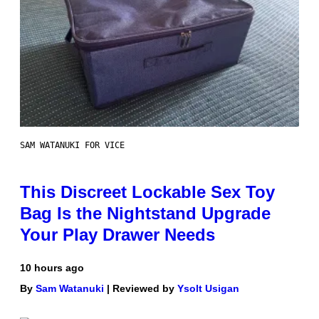
SAM WATANUKI FOR VICE
This Discreet Lockable Sex Toy
Bag Is the Nightstand Upgrade
Your Play Drawer Needs
10 hours ago
By
Sam Watanuki
| Reviewed by
Ysolt Usigan