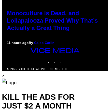
Monoculture is Dead, and
Lollapalooza Proved Why That’s
Actually a Great Thing
11 hours ago
By
Caleb Catlin
VICE
MEDIA
INSTAGRAM
TIKTOK
YOUTUBE
© 2026 VICE DIGITAL PUBLISHING, LLC
×
KILL THE ADS FOR
JUST $2 A MONTH