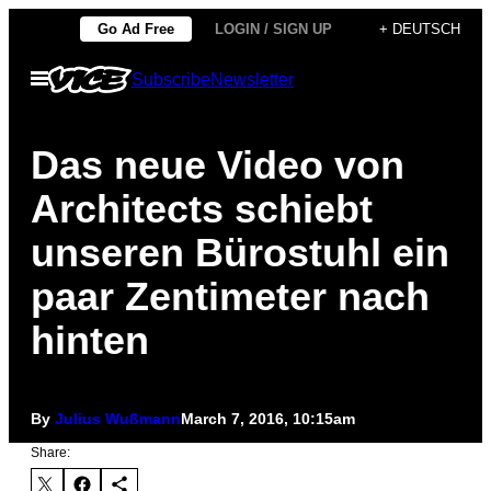
Skip
Go Ad Free
LOGIN / SIGN UP
+ DEUTSCH
to
Open
Subscribe
Newsletter
content
Menu
Das neue Video von
Architects schiebt
unseren Bürostuhl ein
paar Zentimeter nach
hinten
By
Julius Wußmann
March 7, 2016, 10:15am
Share: