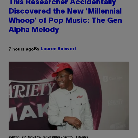
This Researcher Accidentally
Discovered the New ‘Millennial
Whoop’ of Pop Music: The Gen
Alpha Melody
By
7 hours ago
Lauren Boisvert
PHOTO BY MONICA SCHIPPER/GETTY IMAGES