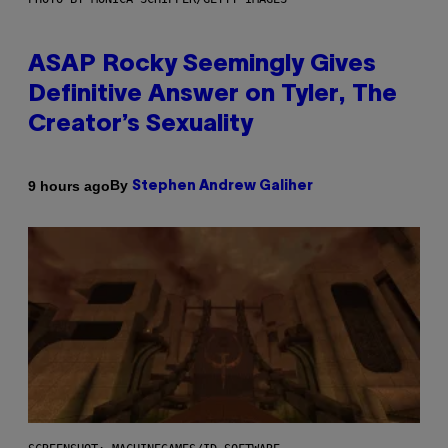
ASAP Rocky Seemingly Gives
Definitive Answer on Tyler, The
Creator’s Sexuality
By
9 hours ago
Stephen Andrew Galiher