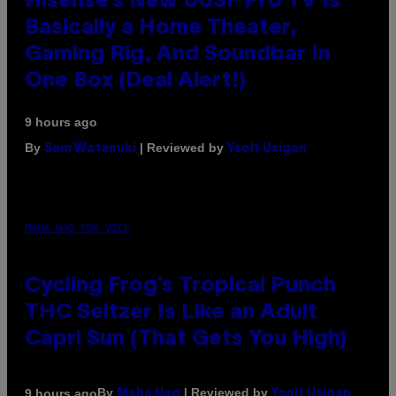
Hisense’s New U6SF Pro TV Is
Basically a Home Theater,
Gaming Rig, And Soundbar In
One Box (Deal Alert!)
9 hours ago
By
| Reviewed by
Sam Watanuki
Ysolt Usigan
MAHA HAQ FOR VICE
Cycling Frog’s Tropical Punch
THC Seltzer Is Like an Adult
Capri Sun (That Gets You High)
By
| Reviewed by
9 hours ago
Maha Haq
Ysolt Usigan