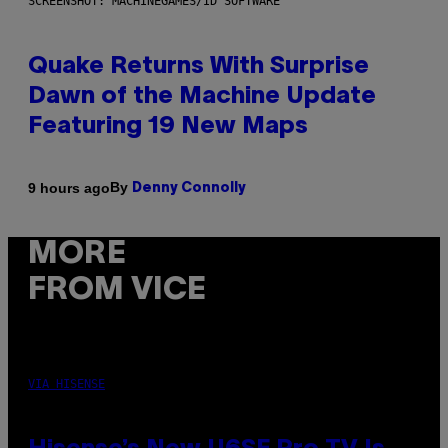
SCREENSHOT: MACHINEGAMES/ID SOFTWARE
Quake Returns With Surprise
Dawn of the Machine Update
Featuring 19 New Maps
By
9 hours ago
Denny Connolly
MORE
FROM VICE
VIA HISENSE