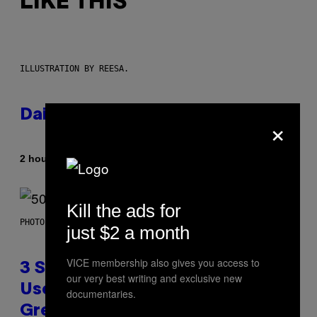
LIKE THIS
ILLUSTRATION BY REESA.
Daily Horoscope: August 7, 2026
×
By
2 hours ago
Ashley Fike
Kill the ads for
PHOTO BY GREGORY BOJORQUEZ/GETTY IMAGES
just $2 a month
VICE membership also gives you access to
3 Songs That Were Commonly
our very best writing and exclusive new
Used As a Ringtone or Voicemail
documentaries.
Greeting in the 2000s