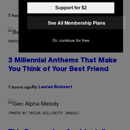
Support for $2
By
7 hours ago
Dan Milam
See All Membership Plans
Or, continue for free
PHOTO BY KEVIN WINTER/GETTY IMAGES FOR RADIO DISNEY
3 Millennial Anthems That Make
You Think of Your Best Friend
By
7 hours ago
Lauren Boisvert
(PHOTO BY TAYLOR HILL/GETTY IMAGES)