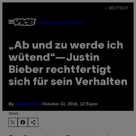
Skip
+ DEUTSCH
to
Open
Subscribe
Newsletter
content
Menu
„Ab und zu werde ich
wütend“—Justin
Bieber rechtfertigt
sich für sein Verhalten
By
October 31, 2016, 12:51pm
Noisey Staff
Share: