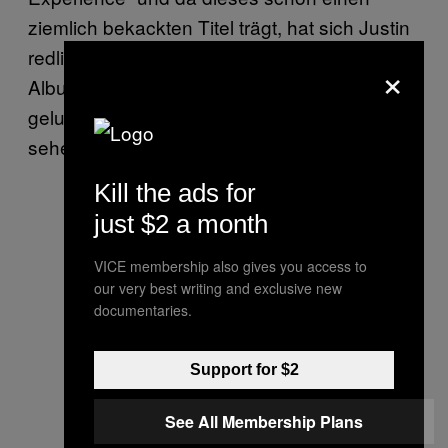
ziemlich bekackten Titel trägt, hat sich Justin
redlich Mühe gegeben, ein bekacktes
×
Albumcover folgen zu lassen. Das ist ihm
gelungen, wie man diese Woche bei Twitter
sehen konnte:
Kill the ads for
just $2 a month
VICE membership also gives you access to
our very best writing and exclusive new
documentaries.
Support for $2
See All Membership Plans