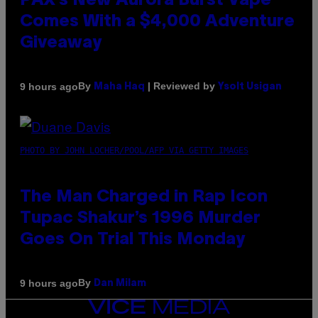
PAX’s New Aurora Burst Vape
Comes With a $4,000 Adventure
Giveaway
By
| Reviewed by
9 hours ago
Maha Haq
Ysolt Usigan
PHOTO BY JOHN LOCHER/POOL/AFP VIA GETTY IMAGES
The Man Charged in Rap Icon
Tupac Shakur’s 1996 Murder
Goes On Trial This Monday
By
9 hours ago
Dan Milam
VICE
MEDIA