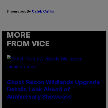
By
8 hours ago
Caleb Catlin
MORE
FROM VICE
SCREENSHOT: UBISOFT
Ghost Recon Wildlands Upgrade
Details Leak Ahead of
Anniversary Showcase