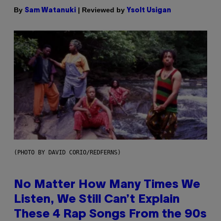
By
| Reviewed by
Sam Watanuki
Ysolt Usigan
(PHOTO BY DAVID CORIO/REDFERNS)
No Matter How Many Times We
Listen, We Still Can’t Explain
These 4 Rap Songs From the 90s