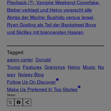
Playback (?), Vampire Weekend Coverfake,
Bieber verklagt und Heino verarscht alle
Abriss der Woche: Bushido versus Israel,
Ryan Gosling als Teil der Backstreet Boys
und Skrillex mit brennenden Haaren
Tagged:
aaron carter
Donald
Trump
Features
Grammys
Heino
Music
No
isey
Noisey Blog
Follow Us On Discover
Make Us Preferred In Top Stories
Share: