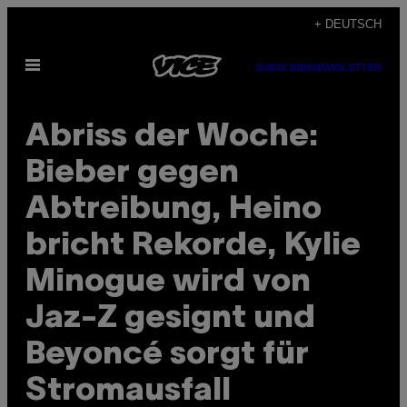
Skip
+ DEUTSCH
to
Open
content
SUBSCRIBE
NEWSLETTER
Menu
Abriss der Woche:
Bieber gegen
Abtreibung, Heino
bricht Rekorde, Kylie
Minogue wird von
Jaz-Z gesignt und
Beyoncé sorgt für
Stromausfall