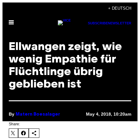
Skip
+ DEUTSCH
to
Open
content
SUBSCRIBE
NEWSLETTER
Menu
Ellwangen zeigt, wie
wenig Empathie für
Flüchtlinge übrig
geblieben ist
By
May 4, 2018, 10:20am
Matern Boesalager
Share: