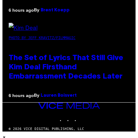
By
6 hours ago
Brent Koepp
PHOTO BY JEFF KRAVITZ/FILMMAGIC
The Set of Lyrics That Still Give
Kim Deal Firsthand
Embarrassment Decades Later
By
6 hours ago
Lauren Boisvert
VICE
MEDIA
INSTAGRAM
TIKTOK
YOUTUBE
© 2026 VICE DIGITAL PUBLISHING, LLC
×