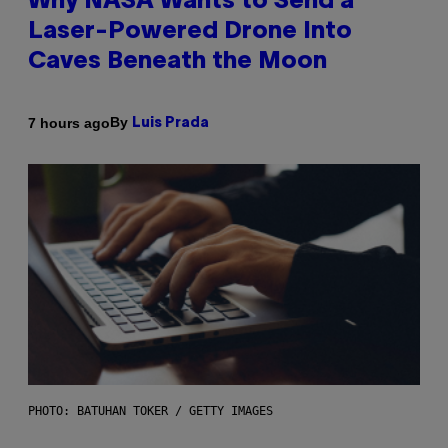
Why NASA Wants to Send a
Laser-Powered Drone Into
Caves Beneath the Moon
By
7 hours ago
Luis Prada
PHOTO: BATUHAN TOKER / GETTY IMAGES