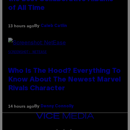
of All Time
By
13 hours ago
Caleb Catlin
SCREENSHOT: NETEASE
Who Is The Hood? Everything To
Know About The Newest Marvel
Rivals Character
By
14 hours ago
Denny Connolly
VICE
MEDIA
INSTAGRAM
TIKTOK
YOUTUBE