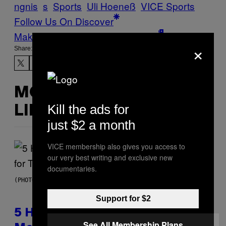
ngnis
s
Sports
Uli Hoeneß
VICE Sports
Follow Us On Discover
Make Us Preferred In Top Stories
×
Share:
MORE
Kill the ads for
LIKE THIS
just $2 a month
VICE membership also gives you access to
our very best writing and exclusive new
documentaries.
(PHOTO BY STEVE GRANITZ/WIREIMAGE)
Support for $2
5 Hip-Hop Songs That Are Most
See All Membership Plans