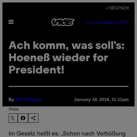
Skip
+ DEUTSCH
to
Open
content
SUBSCRIBE
NEWSLETTER
Menu
Ach komm, was soll’s:
Hoeneß wieder for
President!
By
January 18, 2016, 11:11am
Berni Mayer
Share:
Im Gesetz heißt es: „Schon nach Verbüßung