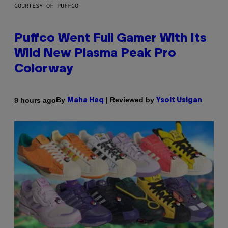
COURTESY OF PUFFCO
Puffco Went Full Gamer With Its
Wild New Plasma Peak Pro
Colorway
By
| Reviewed by
9 hours ago
Maha Haq
Ysolt Usigan