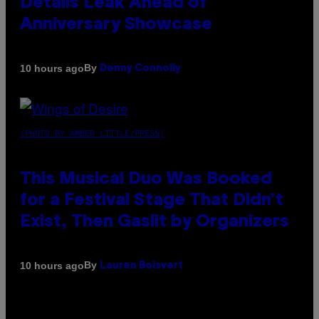
Details Leak Ahead of
Anniversary Showcase
By
10 hours ago
Denny Connolly
(PHOTO BY AMBER LITTLE/PRESS)
This Musical Duo Was Booked
for a Festival Stage That Didn’t
Exist, Then Gaslit by Organizers
By
10 hours ago
Lauren Boisvert