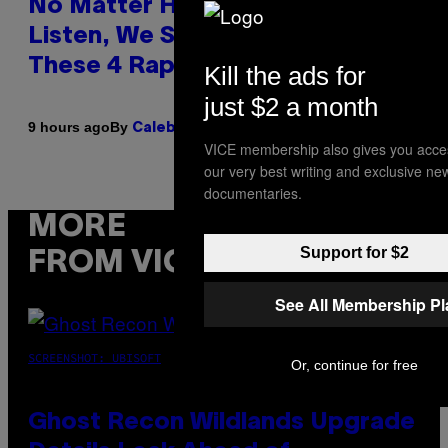
No Matter How Many Times We
Listen, We Still Can’t Explain
These 4 Rap Songs From the 90s
Kill the ads for
just $2 a month
By
9 hours ago
Caleb Catlin
VICE membership also gives you acce
our very best writing and exclusive ne
documentaries.
MORE
Support for $2
FROM VICE
See All Membership P
SCREENSHOT: UBISOFT
Or, continue for free
Ghost Recon Wildlands Upgrade