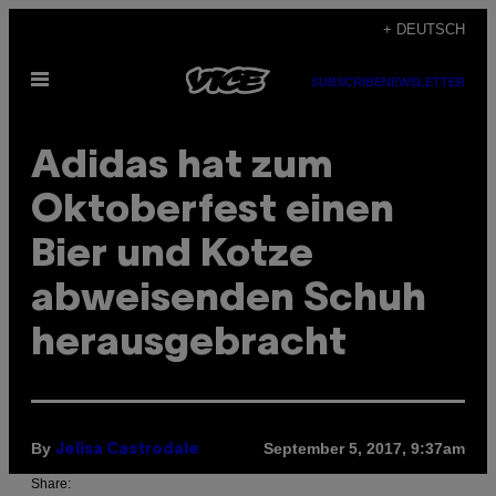
Skip
+ DEUTSCH
to
Open
content
SUBSCRIBE
NEWSLETTER
Menu
Adidas hat zum
Oktoberfest einen
Bier und Kotze
abweisenden Schuh
herausgebracht
By
September 5, 2017, 9:37am
Jelisa Castrodale
Share: