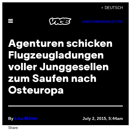
Skip
+ DEUTSCH
to
Open
content
SUBSCRIBE
NEWSLETTER
Menu
Agenturen schicken
Flugzeugladungen
voller Junggesellen
zum Saufen nach
Osteuropa
By
July 2, 2015, 5:44am
Lisa Möller
Share: