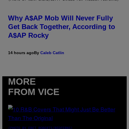
Why A$AP Mob Will Never Fully
Get Back Together, According to
A$AP Rocky
14 hours ago
By
Caleb Catlin
MORE
FROM VICE
(PHOTO BY EBET ROBERTS/REDFERNS)