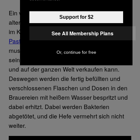
Ein weiterer Unterschied zwischen
Support for $2
altertümlichem Bier und dem Sixpack, den du
im Kiosk um die Ecke kaufst, ist die
See All Membership Plans
Pasteurisierung
. Kommerziell gebrautes Bier
muss so sauber und keimfrei wie möglich
Or, continue for free
sein, damit man es in Massen produzieren
und auf der ganzen Welt verkaufen kann.
Deswegen werden die fertig befüllten und
verschlossenen Flaschen und Dosen in den
Brauereien mit heißem Wasser bespritzt und
dabei erhitzt. Dabei werden Bakterien
abgetötet, und die Hefe vermehrt sich nicht
weiter.