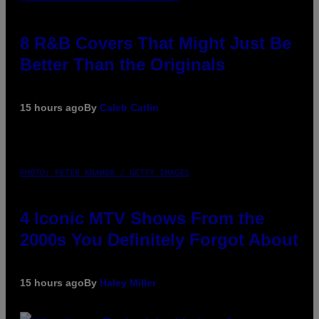
8 R&B Covers That Might Just Be
Better Than the Originals
15 hours ago
By
Caleb Catlin
PHOTO: PETER KRAMER / GETTY IMAGES
4 Iconic MTV Shows From the
2000s You Definitely Forgot About
15 hours ago
By
Haley Miller