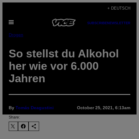
Skip
+ DEUTSCH
to
Open
content
SUBSCRIBE
NEWSLETTER
Menu
Drogen
So stellst du Alkohol
her wie vor 6.000
Jahren
By
Tomás Deagustini
October 25, 2021, 6:13am
Share: