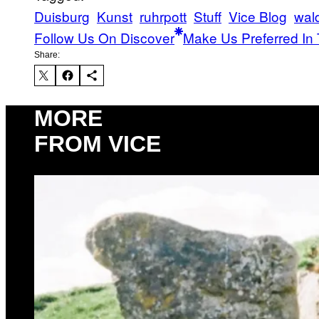
Duisburg
Kunst
ruhrpott
Stuff
Vice Blog
wal
Follow Us On Discover
Make Us Preferred In 
Share:
MORE
FROM VICE