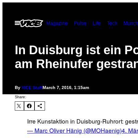
Skip
to
Open
Magazine
Pulse
Life
Tech
Munch
content
Menu
In Duisburg ist ein P
am Rheinufer gestra
By
VICE Staff
March 7, 2016, 1:15am
Share:
Irre Kunstaktion in Duisburg-Ruhrort: ge
— Marc Oliver Hänig (@MOHaenig)
4. Mä