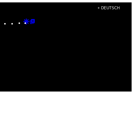
+ DEUTSCH
Instagram
TikTok
YouTube
Google
Google
Discover
Top
Posts