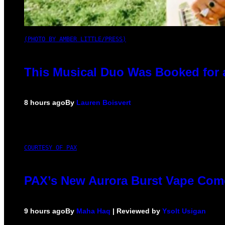
(PHOTO BY AMBER LITTLE/PRESS)
This Musical Duo Was Booked for a 
8 hours ago
By
Lauren Boisvert
COURTESY OF PAX
PAX’s New Aurora Burst Vape Come
9 hours ago
By
Maha Haq
| Reviewed by
Ysolt Usigan