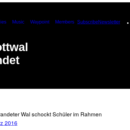
ies
Music
Waypoint
Members
Subscribe
Newsletter
ottwal
ndet
strandeter Wal schockt Schüler im Rahmen
rz 2016