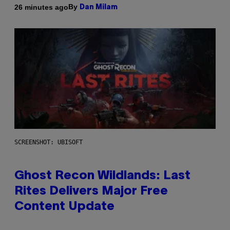
By
26 minutes ago
Dan Milam
SCREENSHOT: UBISOFT
Ghost Recon Wildlands: Last
Rites Delivers Major Free
Content Update