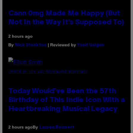
Cann 0mg Made Me Happy (But
Not In the Way It’s Supposed To)
2 hours ago
By
| Reviewed by
Nick Stockton
Ysolt Usigan
(PHOTO BY LEX VAN ROSSEN/MAI/REDFERNS)
Today Would’ve Been the 57th
Birthday of This Indie Icon With a
Heartbreaking Musical Legacy
By
2 hours ago
Lauren Boisvert