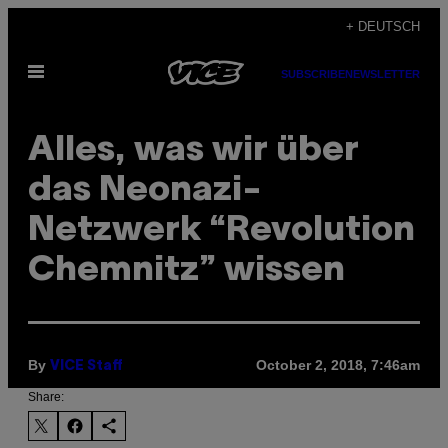
Skip
+ DEUTSCH
to
Open
content
SUBSCRIBE
NEWSLETTER
Menu
Alles, was wir über
das Neonazi-
Netzwerk “Revolution
Chemnitz” wissen
By
October 2, 2018, 7:46am
VICE Staff
Share: