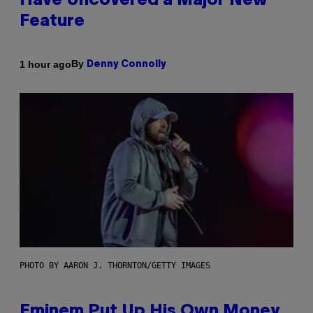
Have Uncovered a Major New
Feature
By
1 hour ago
Denny Connolly
PHOTO BY AARON J. THORNTON/GETTY IMAGES
Eminem Put Up His Own Money