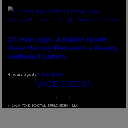
21 Years Ago, A Barbie Movie
Gave Harvey Weinstein a Deeply
Awkward Cameo
By
4 hours ago
Tony Alpsen
VICE
MEDIA
INSTAGRAM
TIKTOK
YOUTUBE
© 2026 VICE DIGITAL PUBLISHING, LLC