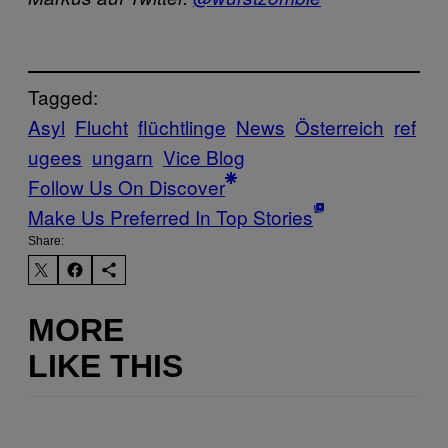
Tagged:
Asyl
Flucht
flüchtlinge
News
Österreich
ref
ugees
ungarn
Vice Blog
Follow Us On Discover
Make Us Preferred In Top Stories
Share:
MORE
LIKE THIS