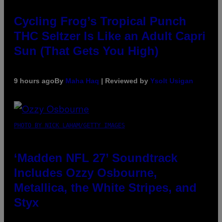
Cycling Frog’s Tropical Punch
THC Seltzer Is Like an Adult Capri
Sun (That Gets You High)
9 hours ago
By
Maha Haq
| Reviewed by
Ysolt Usigan
PHOTO BY NICK LAHAM/GETTY IMAGES
‘Madden NFL 27’ Soundtrack
Includes Ozzy Osbourne,
Metallica, the White Stripes, and
Styx