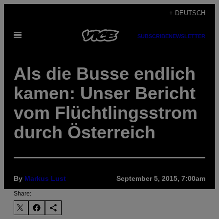
Skip
+ DEUTSCH
to
Open
content
SUBSCRIBE
NEWSLETTER
Menu
Als die Busse endlich
kamen: Unser Bericht
vom Flüchtlingsstrom
durch Österreich
By
Markus Lust
September 5, 2015, 7:00am
Share: