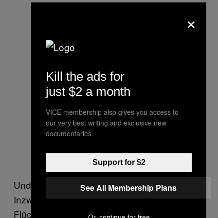
×
Kill the ads for
just $2 a month
VICE membership also gives you access to
our very best writing and exclusive new
documentaries.
Support for $2
Und die Neuigkeiten reißen nicht ab:
See All Membership Plans
Inzwischen ist längst ein neuer
Flüchtlingszug aus mehreren Hundert
Or, continue for free