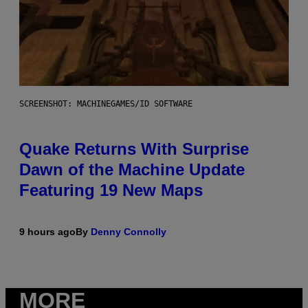
SCREENSHOT: MACHINEGAMES/ID SOFTWARE
Quake Returns With Surprise
Dawn of the Machine Update
Featuring 19 New Maps
9 hours ago
By
Denny Connolly
MORE