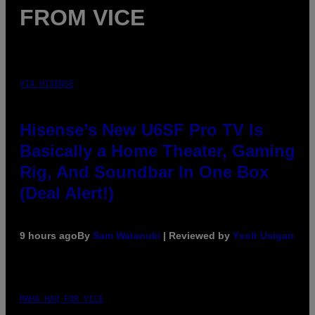
FROM VICE
VIA HISENSE
Hisense’s New U6SF Pro TV Is
Basically a Home Theater, Gaming
Rig, And Soundbar In One Box
(Deal Alert!)
9 hours ago
By
Sam Watanuki
| Reviewed by
Ysolt Usigan
MAHA HAQ FOR VICE