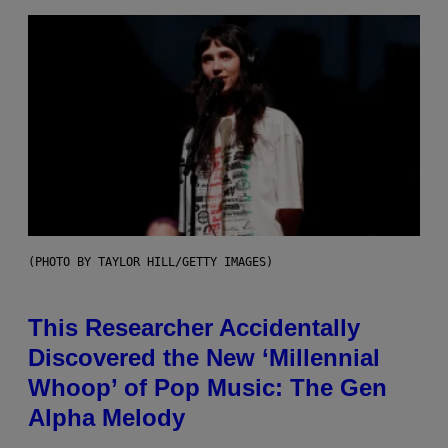
(PHOTO BY TAYLOR HILL/GETTY IMAGES)
This Researcher Accidentally
Discovered the New ‘Millennial
Whoop’ of Pop Music: The Gen
Alpha Melody