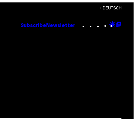
+ DEUTSCH
Instagram
TikTok
YouTube
Google
Goog
Subscribe
Newsletter
Discove
Top
Posts