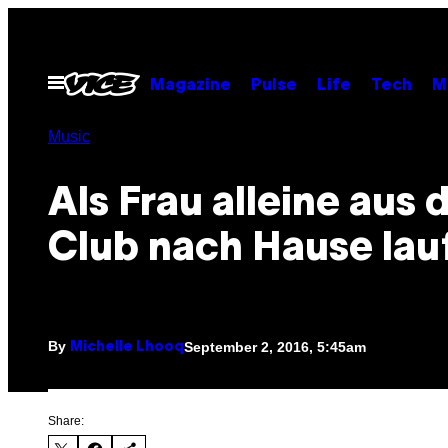
Skip
to
content
Open
Magazine
Pulse
Life
Tech
M
Menu
Music
Als Frau alleine aus
Club nach Hause lau
By
September 2, 2016, 5:45am
Michelle Lhooq
Share: