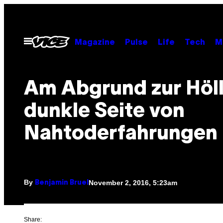
Skip
to
content
Open
Magazine
Pulse
Life
Tech
M
Menu
Am Abgrund zur Höll
dunkle Seite von
Nahtoderfahrungen
By
November 2, 2016, 5:23am
Benjamin Bruel
Share: