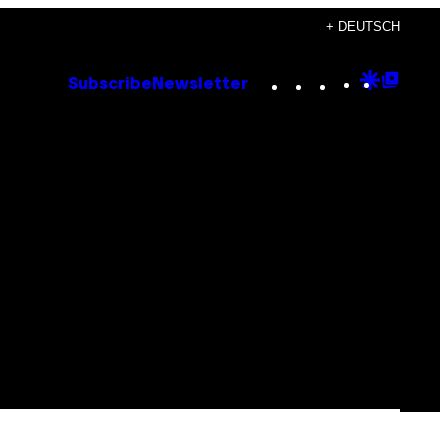
+ DEUTSCH
Instagram
TikTok
YouTube
Google
Goog
Subscribe
Newsletter
Discove
Top
Posts