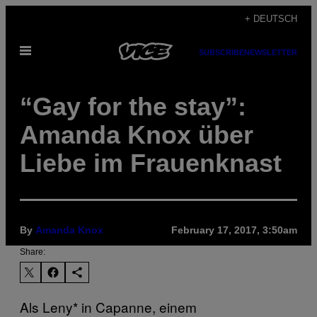
Skip
+ DEUTSCH
to
Open
content
SUBSCRIBE
NEWSLETTER
Menu
“Gay for the stay”:
Amanda Knox über
Liebe im Frauenknast
By
Amanda Knox
February 17, 2017, 3:50am
Share:
Als Leny* in Capanne, einem