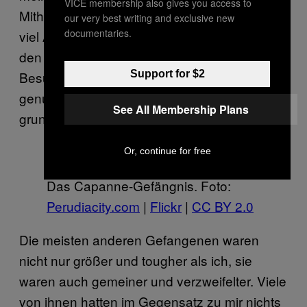
VICE membership also gives you access to
Mithäftlinge nahmen es mir übel, dass ich so
our very best writing and exclusive new
documentaries.
viel Aufmerksamkeit bekam. Ich war täglich in
den Nachrichten, bekam ständig Post und
Support for $2
Besuch von meiner Familie und hatte immer
genug Geld, um mir zumindest die
See All Membership Plans
grundlegendsten Dinge zu kaufen.
Or, continue for free
Das Capanne-Gefängnis. Foto:
Perudiacity.com
|
Flickr
|
CC BY 2.0
Die meisten anderen Gefangenen waren
nicht nur größer und tougher als ich, sie
waren auch gemeiner und verzweifelter. Viele
von ihnen hatten im Gegensatz zu mir nichts