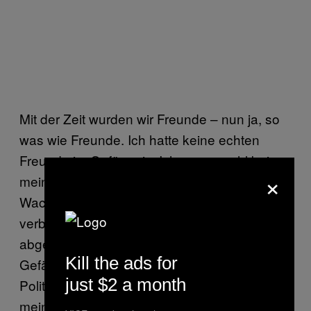
Mit der Zeit wurden wir Freunde – nun ja, so
was wie Freunde. Ich hatte keine echten
Freunde im Gefängnis. Ich war sowohl bei
×
meinen Mithäftlingen, als auch bei den
Wachen bekannt als “die Berühmte” und
verbrachte die ersten acht Monate
abgeschirmt von den anderen. Die
Kill the ads for
Gefängnismitarbeiter führten immer wieder
just $2 a month
Politiker, die das Gefängnis besuchten, zu
meiner Zelle, um mit mir anzugeben. Meine