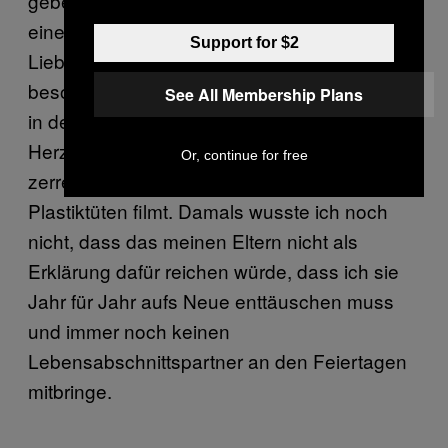
geben würde, der einen auf Tinder nach
einem Date fragt oder Selfies mit seinem
Support for $2
Lieblingsbier macht. Ich wollte jemanden, der
besonders ist. Jemanden, der die Schönheit
See All Membership Plans
in den kleinen Dingen sieht. Jemand, dessen
Herz manchmal so schwer wird, dass es fast
Or, continue for free
zerreißt. Jemand, der gottverdammte
Plastiktüten filmt. Damals wusste ich noch
nicht, dass das meinen Eltern nicht als
Erklärung dafür reichen würde, dass ich sie
Jahr für Jahr aufs Neue enttäuschen muss
und immer noch keinen
Lebensabschnittspartner an den Feiertagen
mitbringe.