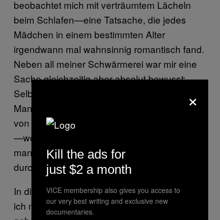
beobachtet mich mit verträumtem Lächeln
beim Schlafen—eine Tatsache, die jedes
Mädchen in einem bestimmten Alter
irgendwann mal wahnsinnig romantisch fand.
Neben all meiner Schwärmerei war mir eine
Sache gleichzeitig aber absolut bewusst:
×
Selbst wenn es da draußen irgendeinen
Mann geben würde, der Videoaufnahmen
von Plastiktüten und toten Obdachlose macht
—wo und wie findet man so jemanden? Geht
man auf gruselige-hobbys.com und fragt sich
Kill the ads for
durch?
just $2 a month
In diesem Moment stand für mich fest, dass
VICE membership also gives you access to
our very best writing and exclusive new
ich mich niemals mit jemandem zufrieden
documentaries.