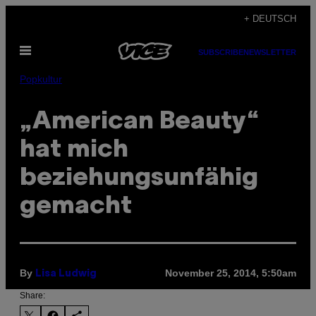
Skip
+ DEUTSCH
to
Open
content
SUBSCRIBE
NEWSLETTER
Menu
Popkultur
„American Beauty“
hat mich
beziehungsunfähig
gemacht
By
November 25, 2014, 5:50am
Lisa Ludwig
Share: