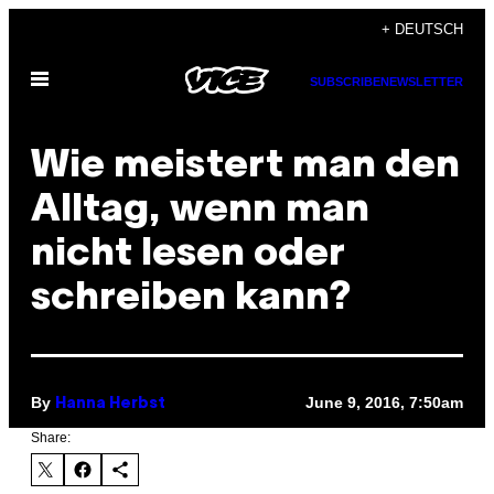
Skip
+ DEUTSCH
to
Open
content
SUBSCRIBE
NEWSLETTER
Menu
Wie meistert man den
Alltag, wenn man
nicht lesen oder
schreiben kann?
By
June 9, 2016, 7:50am
Hanna Herbst
Share: