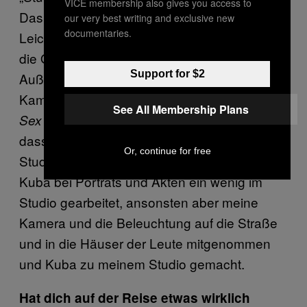
VICE membership also gives you access to
Das jeweilige Studio war das
our very best writing and exclusive new
documentaries.
Leichenschauhaus oder die U-Bahn, wo ich
die Obdachlosen fotografierte, oder
Support for $2
Außenschauplätze in Holland, wo ich meine
Kamera und die Beleuchtung für
A History of
See All Membership Plans
installiert habe. In Kuba wurde mir klar,
Sex
dass es nicht sinnvoll wäre, mich auf ein
Or, continue for free
Studio zu beschränken. Ich habe zwar in
Kuba bei Porträts und Akten ein wenig im
Studio gearbeitet, ansonsten aber meine
Kamera und die Beleuchtung auf die Straße
und in die Häuser der Leute mitgenommen
und Kuba zu meinem Studio gemacht.
Hat dich auf der Reise etwas wirklich