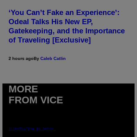
‘You Can’t Fake an Experience’:
Odeal Talks His New EP,
Gatekeeping, and the Importance
of Traveling [Exclusive]
2 hours ago
By
Caleb Catlin
MORE
FROM VICE
ILLUSTRATION BY REESA.