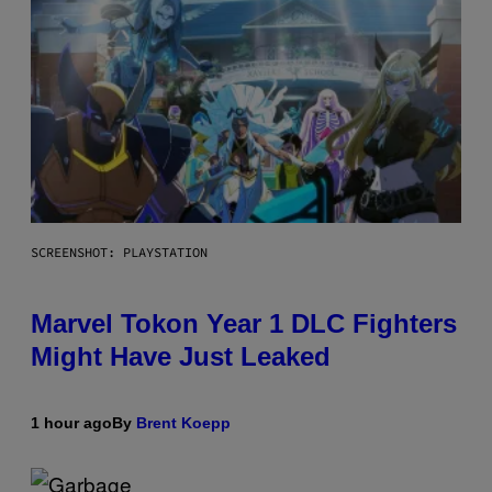
SCREENSHOT: PLAYSTATION
Marvel Tokon Year 1 DLC Fighters
Might Have Just Leaked
1 hour ago
By
Brent Koepp