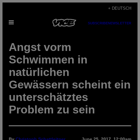
Skip
+ DEUTSCH
to
Open
content
SUBSCRIBE
NEWSLETTER
Menu
Angst vorm
Schwimmen in
natürlichen
Gewässern scheint ein
unterschätztes
Problem zu sein
By
Christoph Schattleitner
June 25, 2017, 12:00am