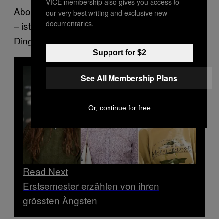
VICE membership also gives you access to
Abonnenten) gefürchtet wird. Thalassophobia
our very best writing and exclusive new
documentaries.
– ist das wirklich ein echtes, erschreckendes
Ding, wie
schreibt?
BuzzFeed
Support for $2
See All Membership Plans
Or, continue for free
Read Next
Erstsemester erzählen von ihren
grössten Ängsten