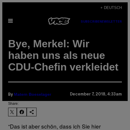
Skip
+ DEUTSCH
to
Open
content
SUBSCRIBE
NEWSLETTER
Menu
Bye, Merkel: Wir
haben uns als neue
CDU-Chefin verkleidet
Matern Boeselager
December 7, 2018, 4:33am
By
Share:
“Das ist aber schön, dass ich Sie hier