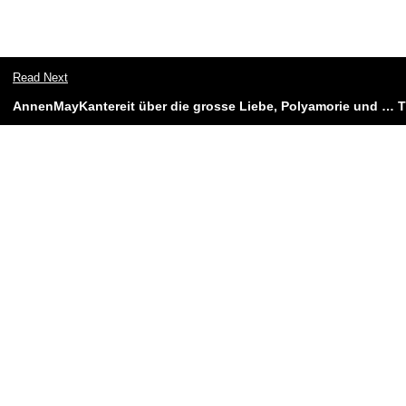
Read Next
AnnenMayKantereit über die grosse Liebe, Polyamorie und … T