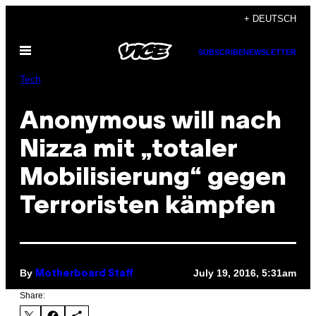
Skip
+ DEUTSCH
to
Open
content
SUBSCRIBE
NEWSLETTER
Menu
Tech
Anonymous will nach
Nizza mit „totaler
Mobilisierung“ gegen
Terroristen kämpfen
By
July 19, 2016, 5:31am
Motherboard Staff
Share: