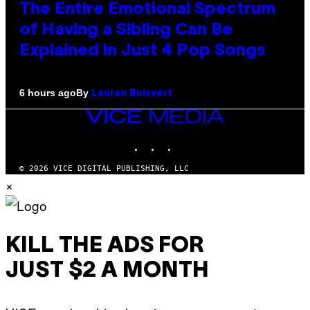
The Entire Emotional Spectrum
of Having a Sibling Can Be
Explained in Just 4 Pop Songs
By
6 hours ago
Lauren Boisvert
VICE
MEDIA
INSTAGRAM
TIKTOK
YOUTUBE
© 2026 VICE DIGITAL PUBLISHING, LLC
×
KILL THE ADS FOR
JUST $2 A MONTH