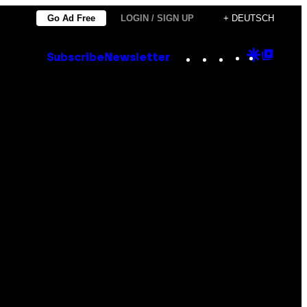
Go Ad Free
LOGIN / SIGN UP
+ DEUTSCH
Instagram
TikTok
YouTube
Google
Goog
Subscribe
Newsletter
Discove
Top
Posts