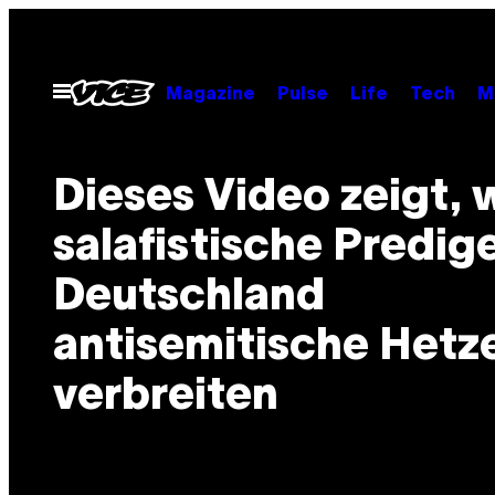
Skip
to
content
Open
Magazine
Pulse
Life
Tech
M
Menu
Dieses Video zeigt, 
salafistische Predige
Deutschland
antisemitische Hetz
verbreiten