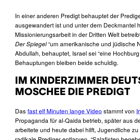
In einer anderen Predigt behauptet der Predi
ausgewandert ist und unter dem Deckmantel hu
Missionierungsarbeit in der Dritten Welt betre
“um amerikanische und jüdische Ne
Der Spiegel
Abdullah, behauptet, Israel sei “eine Hochbur
Behauptungen bleiben beide schuldig.
IM KINDERZIMMER DEUTS
MOSCHEE DIE PREDIGT
Das
fast elf Minuten lange Video
stammt von
I
Propaganda für al-Qaida betrieb, später aus d
arbeitete und heute dabei hilft, Jugendliche zu
radikale Prediger entlarven. “Salafisten begeb