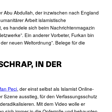
ger Abu Abdullah, der inzwischen nach England
manitärer Arbeit islamistische
ibt, es handele sich beim Nachrichtenmagazin
tzwerke”. Ein anderer Vorbeter, Furkan bin
g der neuen Weltordnung”. Belege für die
CHRAP, IN DER
rfan Peci
, der einst selbst als Islamist Online-
er Szene ausstieg, für den Verfassungsschutz
 deradikalisieren. Mit dem Video wolle er
en sich immer in die Opferrolle und behaupten,