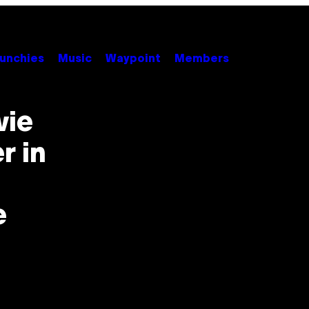
unchies
Music
Waypoint
Members
wie
r in
e